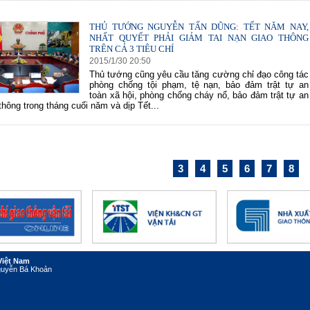
THỦ TƯỚNG NGUYỄN TẤN DŨNG: TẾT NĂM NAY,
NHẤT QUYẾT PHẢI GIẢM TAI NẠN GIAO THÔNG
TRÊN CẢ 3 TIÊU CHÍ
2015
/
1
/
30
20
:
50
Thủ tướng cũng yêu cầu tăng cường chỉ đạo công tác
phòng chống tội phạm, tệ nạn, bảo đảm trật tự an
toàn xã hội, phòng chống cháy nổ, bảo đảm trật tự an
thông trong tháng cuối năm và dịp Tết...
3
4
5
6
7
8
Việt Nam
Nguyễn Bá Khoản