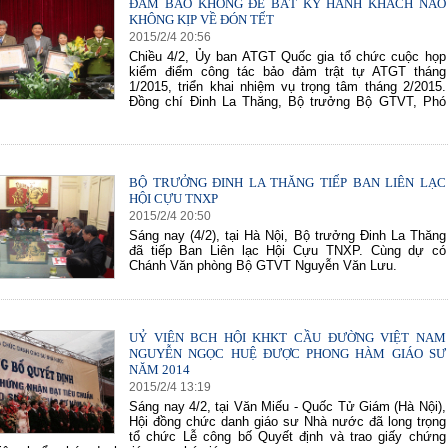
ĐẢM BẢO KHÔNG ĐỂ BẤT KỲ HÀNH KHÁCH NÀO
KHÔNG KỊP VỀ ĐÓN TẾT
2015
/
2
/
4
20
:
56
Chiều 4/2, Ủy ban ATGT Quốc gia tổ chức cuộc họp
kiểm điểm công tác bảo đảm trật tự ATGT tháng
1/2015, triển khai nhiệm vụ trọng tâm tháng 2/2015.
Đồng chí Đinh La Thăng, Bộ trưởng Bộ GTVT, Phó
.
BỘ TRƯỞNG ĐINH LA THĂNG TIẾP BAN LIÊN LẠC
HỘI CỰU TNXP
2015
/
2
/
4
20
:
50
Sáng nay (4/2), tại Hà Nội, Bộ trưởng Đinh La Thăng
đã tiếp Ban Liên lạc Hội Cựu TNXP. Cùng dự có
Chánh Văn phòng Bộ GTVT Nguyễn Văn Lưu.
UỶ VIÊN BCH HỘI KHKT CẦU ĐƯỜNG VIỆT NAM
NGUYỄN NGỌC HUỆ ĐƯỢC PHONG HÀM GIÁO SƯ
NĂM 2014
2015
/
2
/
4
13
:
19
Sáng nay 4/2, tại Văn Miếu - Quốc Tử Giám (Hà Nội),
Hội đồng chức danh giáo sư Nhà nước đã long trọng
tổ chức Lễ công bố Quyết định và trao giấy chứng