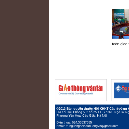
toàn giao 
©2013 Bản quyền thuộc Hội KHKT Cầu đường 
Địa chỉ Hội: Phòng 502 số 25 TT Sư 361, Ngõ 37 
Phường Yên Hòa, Cầu Giấy, Hà Nội
Điện thoại: 024.36337655
Email: trunguonghoicauduongvn@gmail.com