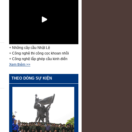
+ Những cây cầu Nhật Lệ
+ Công nghệ thi công cọc khoan nhồi
+ Công nghệ lắp ghép cầu kinh điển
Xem thêm >>
THEO DÒNG SỰ KIỆN