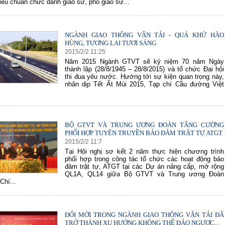
tiêu chuẩn chức danh giáo sư, phó giáo sư...
NGÀNH GIAO THÔNG VẬN TẢI - QUÁ KHỨ HÀO
70 NĂM GTVT VIỆT NAM (1945 -
SÂN BAY LONG THÀNH
HÙNG, TƯƠNG LAI TƯƠI SÁNG
2015)
2015
/
2
/
2
11
:
25
Năm 2015 Ngành GTVT sẽ kỷ niệm 70 năm Ngày
thành lập (28/8/1945 – 28/8/2015) và tổ chức Đại hội
thi đua yêu nước. Hướng tới sự kiện quan trọng này,
nhân dịp Tết Ất Mùi 2015, Tạp chí Cầu đường Việt
BỘ GTVT VÀ TRUNG ƯƠNG ĐOÀN TĂNG CƯỜNG
PHỐI HỢP TUYÊN TRUYỀN BẢO ĐẢM TRẬT TỰ ATGT
2015
/
2
/
2
11
:
7
Tại Hội nghị sơ kết 2 năm thực hiện chương trình
phối hợp trong công tác tổ chức các hoạt động bảo
đảm trật tự, ATGT tại các Dự án nâng cấp, mở rộng
QL1A, QL14 giữa Bộ GTVT và Trung ương Đoàn
hí...
ĐỔI MỚI TRONG NGÀNH GIAO THÔNG VẬN TẢI ĐÃ
TRỞ THÀNH XU HƯỚNG KHÔNG THỂ ĐẢO NGƯỢC...