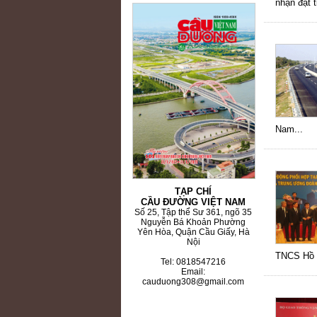
nhận đạt 
60 NĂM ĐIỆN BIÊN PHỦ
Nam...
TẠP CHÍ
CẦU ĐƯỜNG VIỆT NAM
Số 25, Tập thể Sư 361, ngõ 35
Nguyễn Bá Khoản Phường
Yên Hòa, Quận Cầu Giấy, Hà
Nội
TNCS Hồ C
Tel: 0818547216
Email:
cauduong308@gmail.com