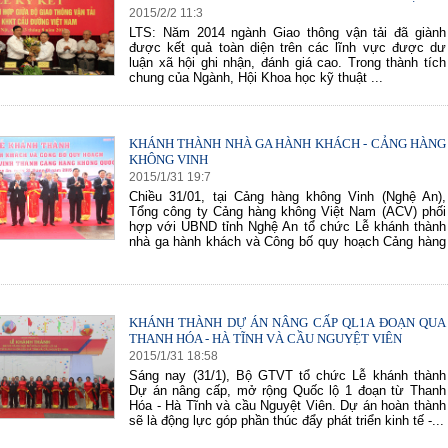
2015
/
2
/
2
11
:
3
LTS: Năm 2014 ngành Giao thông vận tải đã giành
được kết quả toàn diện trên các lĩnh vực được dư
luận xã hội ghi nhận, đánh giá cao. Trong thành tích
chung của Ngành, Hội Khoa học kỹ thuật ...
KHÁNH THÀNH NHÀ GA HÀNH KHÁCH - CẢNG HÀNG
KHÔNG VINH
2015
/
1
/
31
19
:
7
Chiều 31/01, tại Cảng hàng không Vinh (Nghệ An),
Tổng công ty Cảng hàng không Việt Nam (ACV) phối
hợp với UBND tỉnh Nghệ An tổ chức Lễ khánh thành
nhà ga hành khách và Công bố quy hoạch Cảng hàng
KHÁNH THÀNH DỰ ÁN NÂNG CẤP QL1A ĐOẠN QUA
THANH HÓA - HÀ TĨNH VÀ CẦU NGUYỆT VIÊN
2015
/
1
/
31
18
:
58
Sáng nay (31/1), Bộ GTVT tổ chức Lễ khánh thành
Dự án nâng cấp, mở rộng Quốc lộ 1 đoạn từ Thanh
Hóa - Hà Tĩnh và cầu Nguyệt Viên. Dự án hoàn thành
sẽ là động lực góp phần thúc đẩy phát triển kinh tế -...