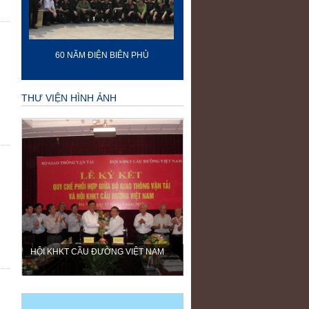
60 NĂM ĐIỆN BIÊN PHỦ
70 NĂM GTVT VIỆT NAM (19
2015)
THƯ VIỆN HÌNH ẢNH
HỘI KHKT CẦU ĐƯỜNG VIỆT NAM