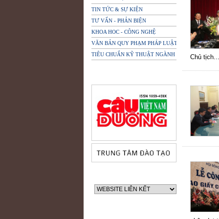
TIN TỨC & SỰ KIỆN
TƯ VẤN - PHẢN BIỆN
KHOA HOC - CÔNG NGHỆ
VĂN BẢN QUY PHẠM PHÁP LUẬT
TIÊU CHUẨN KỸ THUẬT NGÀNH
Chủ tịch..