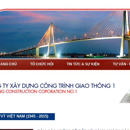
RANG CHỦ
TỔ CHỨC HỘI
TIN TỨC & SỰ KIỆN
TƯ VẤN -
VT VIỆT NAM (1945 - 2015)