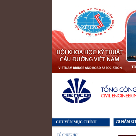
T
70 NĂM GT
CHUYÊN MỤC CHÍNH
TỔ CHỨC HỘI