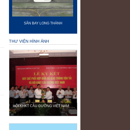
-
SÂN BAY LONG THÀNH
60 NĂM ĐIỆN BIÊN PH
THƯ VIỆN HÌNH ẢNH
HỘI KHKT CẦU ĐƯỜNG VIỆT NAM