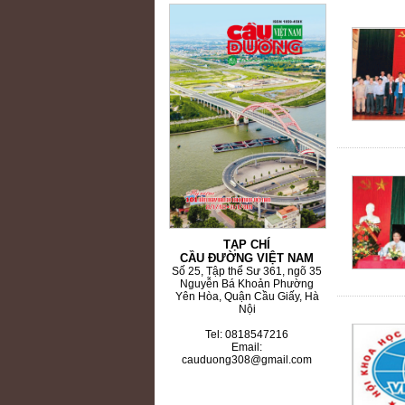
TẠP CHÍ
CẦU ĐƯỜNG VIỆT NAM
Số 25, Tập thể Sư 361, ngõ 35
Nguyễn Bá Khoản Phường
Yên Hòa, Quận Cầu Giấy, Hà
Nội
Tel: 0818547216
Email:
cauduong308@gmail.com