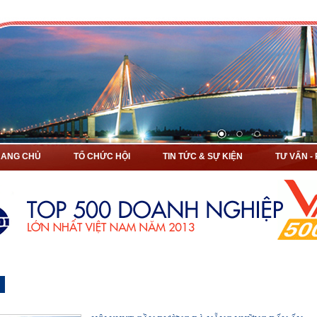
RANG CHỦ
TỔ CHỨC HỘI
TIN TỨC & SỰ KIỆN
TƯ VẤN -