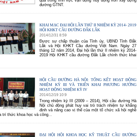
quả trong lĩnh vực vận động huy động vốn xây dựng
đường GTNT.
KHAI MẠC ĐẠI HỘI LẦN THỨ II NHIỆM KỲ 2014- 2019
HỘI KHKT CẦU ĐƯỜNG ĐẮK LẮK
2014
/
12
/
31
8
:
59
Được sự chấp thuận của Tỉnh ủy, UBND Tỉnh Đắk
Lắk và Hội KHKT Cầu đường Việt Nam. Ngày 27
tháng 12 năm 2014, Đại hội lần thứ II nhiệm kỳ 2014-
2019 Hội KHKT cầu đường Đắk Lắk chính thức khai
HỘI CẦU ĐƯỜNG HÀ NỘI: TỔNG KẾT HOẠT ĐỘNG
NHIỆM KỲ III VÀ TRIỂN KHAI PHƯƠNG HƯỚNG
HOẠT ĐỘNG NHIỆM KỲ IV
2014
/
12
/
19
10
:
9
Trong nhiệm kỳ III (2009 – 2014), Hội cầu đường Hà
Nội chủ động phát huy vai trò trách nhiệm tự khẳng
định và nâng cao vị thế của một tổ chức xã hội nghề
 trí thức khoa học và công...
ĐẠI HỘI HỘI KHOA HỌC KỸ THUẬT CẦU ĐƯỜNG