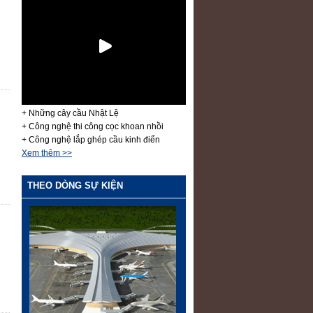
+ Những cây cầu Nhật Lệ
+ Công nghệ thi công cọc khoan nhồi
+ Công nghệ lắp ghép cầu kinh điển
Xem thêm >>
THEO DÒNG SỰ KIỆN