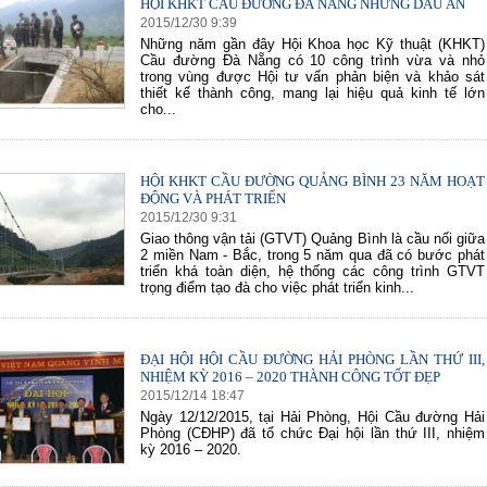
HỘI KHKT CẦU ĐƯỜNG ĐÀ NẴNG NHỮNG DẤU ẤN
2015
/
12
/
30
9
:
39
Những năm gần đây Hội Khoa học Kỹ thuật (KHKT)
Cầu đường Đà Nẵng có 10 công trình vừa và nhỏ
trong vùng được Hội tư vấn phản biện và khảo sát
thiết kế thành công, mang lại hiệu quả kinh tế lớn
cho...
HỘI KHKT CẦU ĐƯỜNG QUẢNG BÌNH 23 NĂM HOẠT
ĐỘNG VÀ PHÁT TRIỂN
2015
/
12
/
30
9
:
31
Giao thông vận tải (GTVT) Quảng Bình là cầu nối giữa
2 miền Nam - Bắc, trong 5 năm qua đã có bước phát
triển khá toàn diện, hệ thống các công trình GTVT
trọng điểm tạo đà cho việc phát triển kinh...
ĐẠI HỘI HỘI CẦU ĐƯỜNG HẢI PHÒNG LẦN THỨ III,
NHIỆM KỲ 2016 – 2020 THÀNH CÔNG TỐT ĐẸP
2015
/
12
/
14
18
:
47
Ngày 12/12/2015, tại Hải Phòng, Hội Cầu đường Hải
Phòng (CĐHP) đã tổ chức Đại hội lần thứ III, nhiệm
kỳ 2016 – 2020.