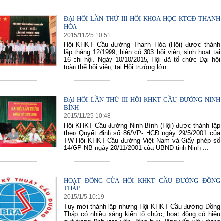
ĐẠI HỘI LẦN THỨ III HỘI KHOA HỌC KTCĐ THANH
HÓA
2015
/
11
/
25
10
:
51
60 NĂM ĐIỆN BIÊN PHỦ
70 NĂM GTVT VIỆT NAM (1945 
Hội KHKT Cầu đường Thanh Hóa (Hội) được thành
2015)
lập tháng 12/1999, hiện có 303 hội viên, sinh hoạt tại
16 chi hội. Ngày 10/10/2015, Hội đã tổ chức Đại hội
toàn thể hội viên, tại Hội trường lớn...
ĐẠI HỘI LẦN THỨ III HỘI KHKT CẦU ĐƯỜNG NINH
BÌNH
2015
/
11
/
25
10
:
48
Hội KHKT Cầu đường Ninh Bình (Hội) được thành lập
theo Quyết định số 86/VP- HCĐ ngày 29/5/2001 của
TW Hội KHKT Cầu đường Việt Nam và Giấy phép số
14/GP-NB ngày 20/11/2001 của UBND tỉnh Ninh ...
HOẠT ĐỘNG CỦA HỘI KHKT CẦU ĐƯỜNG ĐỒNG
THÁP
2015
/
1
/
5
10
:
19
Tuy mới thành lập nhưng Hội KHKT Cầu đường Đồng
Tháp có nhiều sáng kiến tổ chức, hoạt động có hiệu