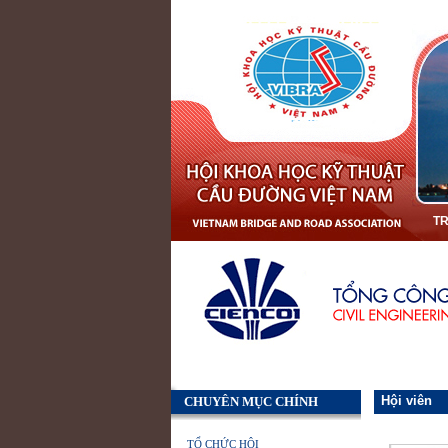
T
Hội viên
CHUYÊN MỤC CHÍNH
TỔ CHỨC HỘI