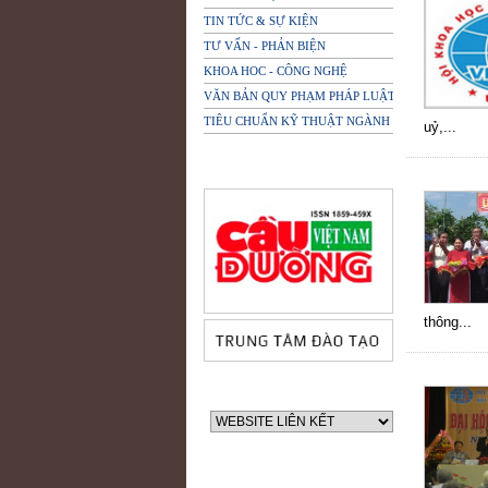
TIN TỨC & SỰ KIỆN
TƯ VẤN - PHẢN BIỆN
KHOA HOC - CÔNG NGHỆ
VĂN BẢN QUY PHẠM PHÁP LUẬT
TIÊU CHUẨN KỸ THUẬT NGÀNH
uỷ,...
thông...