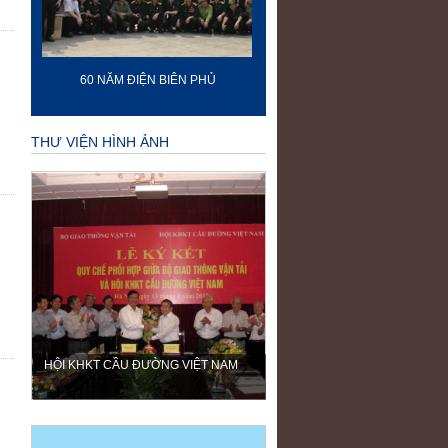
60 NĂM ĐIỆN BIÊN PHỦ
70 NĂM GTVT VIỆT NAM (19
2015)
THƯ VIỆN HÌNH ẢNH
HỘI KHKT CẦU ĐƯỜNG VIỆT NAM