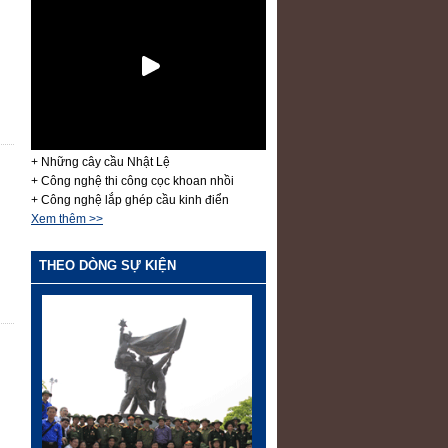
+ Những cây cầu Nhật Lệ
+ Công nghệ thi công cọc khoan nhồi
+ Công nghệ lắp ghép cầu kinh điển
Xem thêm >>
THEO DÒNG SỰ KIỆN