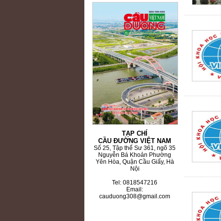
60 NĂM ĐIỆN BIÊN PHỦ
TẠP CHÍ
CẦU ĐƯỜNG VIỆT NAM
Số 25, Tập thể Sư 361, ngõ 35
Nguyễn Bá Khoản Phường
Yên Hòa, Quận Cầu Giấy, Hà
Nội
Tel: 0818547216
Email:
cauduong308@gmail.com