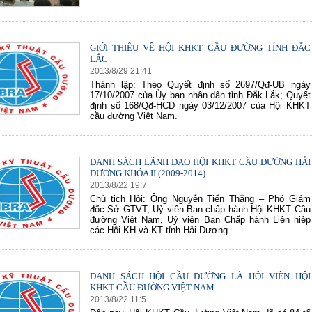
GIỚI THIỆU VỀ HỘI KHKT CẦU ĐƯỜNG TỈNH ĐẮC
70 NĂM GTVT VIỆT NAM (1945 -
SÂN BAY LONG THÀNH
LẮC
2015)
2013
/
8
/
29
21
:
41
Thành lập: Theo Quyết định số 2697/Qđ-UB ngày
17/10/2007 của Ủy ban nhân dân tỉnh Đắk Lắk; Quyết
định số 168/Qđ-HCD ngày 03/12/2007 của Hội KHKT
cầu đường Việt Nam.
DANH SÁCH LÃNH ĐẠO HỘI KHKT CẦU ĐƯỜNG HẢI
DƯƠNG KHÓA II (2009-2014)
2013
/
8
/
22
19
:
7
Chủ tịch Hội: Ông Nguyễn Tiến Thắng – Phó Giám
đốc Sở GTVT, Uỷ viên Ban chấp hành Hội KHKT Cầu
đường Việt Nam, Uỷ viên Ban Chấp hành Liên hiệp
các Hội KH và KT tỉnh Hải Dương.
DANH SÁCH HỘI CẦU ĐƯỜNG LÀ HỘI VIÊN HỘI
KHKT CẦU ĐƯỜNG VIỆT NAM
2013
/
8
/
22
11
:
5