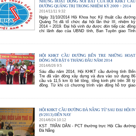
NHỮNG HOẠT ĐỘNG NỔI BẬT CỦA HỘI KHKT CẦU
ĐƯỜNG QUẢNG TRỊ TRONG NHIỆM KỲ 2009 ÷ 2014
2014
/
11
/
11
9
:
32
Ngày 31/10/2014 Hội Khoa học Kỹ thuật cầu đường
Quảng Trị đã tổ chức đại hội lần thứ III, nhiệm kỳ
2014 ÷ 2019. Đại hội vinh dự được đón tiếp các đồng
chí lãnh đạo của UBND tỉnh, Ban Tuyên giao Tỉnh
HỘI KHKT CẦU ĐƯỜNG BẾN TRE NHỮNG HOẠT
ĐỘNG NỔI BẬT 6 THÁNG ĐẦU NĂM 2014
2014
/
6
/
26
9
:
5
Sáu đầu năm 2014, Hội KHKT cầu đường tỉnh Bến
Tre đã vận động xây dựng và đưa vào sử dụng 86
cầu và 11,5 km lộ bê tông, tổng kinh phí trên 38 tỷ
đồng. Từ khi có chương trình vận động hỗ trợ giao
HỘI KHKT CẦU ĐƯỜNG ĐÀ NẴNG TỪ SAU ĐẠI HỘI IV
(9/2013) ĐẾN NAY
2014
/
6
/
24
10
:
12
KST .TRẦN DÂN - PCT thường trực Hội Cầu đường
Đà Nẵng