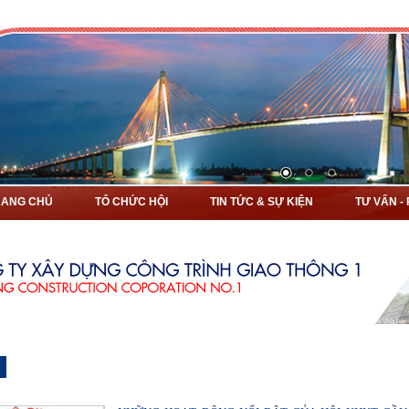
RANG CHỦ
TỔ CHỨC HỘI
TIN TỨC & SỰ KIỆN
TƯ VẤN -