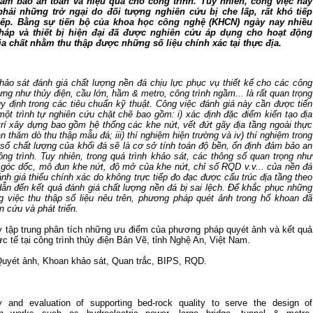
đảm bảo an toàn và hiệu quả cho công trình. Tuy nhiên, công việc này
phải những trở ngại do đối tượng nghiên cứu bị che lấp, rất khó tiếp
tiếp. Bằng sự tiến bộ của khoa học công nghệ (KHCN) ngày nay nhiều
áp và thiết bị hiện đại đã được nghiên cứu áp dụng cho hoạt động
ịa chất nhằm thu thập được những số liệu chính xác tại thực địa.
hảo sát đánh giá chất lượng nền đá chịu lực phục vụ thiết kế cho các công
ựng như thủy điện, cầu lớn, hầm & metro, công trình ngầm... là rất quan trọng
y định trong các tiêu chuẩn kỹ thuật. Công việc đánh giá này cần được tiến
một trình tự nghiên cứu chặt chẽ bao gồm: i) xác định đặc điểm kiến tạo địa
 trí xây dựng bao gồm hệ thống các khe nứt, vết đứt gãy địa tầng ngoài thực
oan thăm dò thu thập mẫu đá; iii) thí nghiệm hiện trường và iv) thí nghiệm trong
 số chất lượng của khối đá sẽ là cơ sở tính toán độ bền, ổn định đảm bảo an
ông trình. Tuy nhiên, trong quá trình khảo sát, các thông số quan trọng như
 góc dốc, mô đun khe nứt, độ mở của khe nứt, chỉ số RQD v.v... của nền đá
ánh giá thiếu chính xác do không trực tiếp đo đạc được cấu trúc địa tầng theo
dẫn đến kết quả đánh giá chất lượng nền đá bị sai lệch. Để khắc phục những
ng việc thu thập số liệu nêu trên, phương pháp quét ảnh trong hố khoan đã
 cứu và phát triển.
y tập trung phân tích những ưu điểm của phương pháp quyét ảnh và kết quả
c tế tại công trình thủy điện Bản Vẽ, tỉnh Nghệ An, Việt Nam.
uyét ảnh, Khoan khảo sát, Quan trắc, BIPS, RQD.
60 NĂM ĐIỆN BIÊN PHỦ
70 NĂM GTVT VIỆT NAM (1945 
2015)
 and evaluation of supporting bed-rock quality to serve the design of