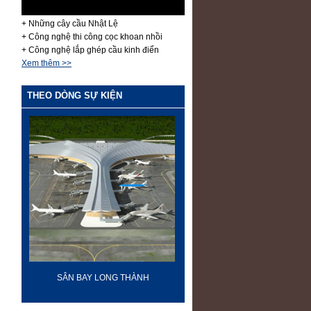
+ Những cây cầu Nhật Lệ
+ Công nghệ thi công cọc khoan nhồi
+ Công nghệ lắp ghép cầu kinh điển
Xem thêm >>
THEO DÒNG SỰ KIỆN
-
SÂN BAY LONG THÀNH
60 NĂM ĐIỆN BIÊN PH