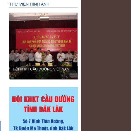
THƯ VIỆN HÌNH ẢNH
HỘI KHKT CẦU ĐƯỜNG VIỆT NAM