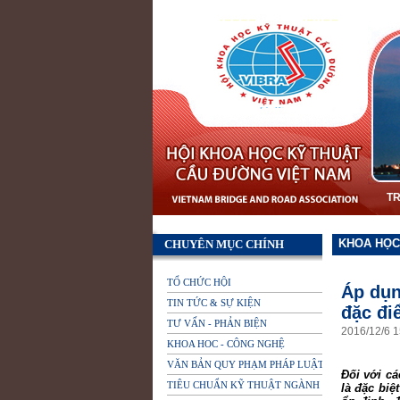
T
KHOA HỌC
CHUYÊN MỤC CHÍNH
TỔ CHỨC HỘI
Áp dụn
TIN TỨC & SỰ KIỆN
đặc đi
TƯ VẤN - PHẢN BIỆN
2016
/
12
/
6
1
KHOA HOC - CÔNG NGHỆ
VĂN BẢN QUY PHẠM PHÁP LUẬT
Đối với cá
TIÊU CHUẨN KỸ THUẬT NGÀNH
là đặc biệ