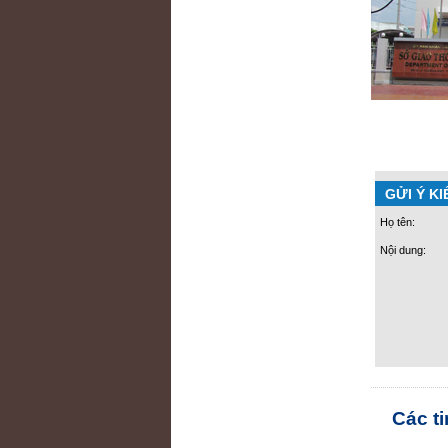
GỬI Ý KI
Họ tên:
Nội dung:
Các t