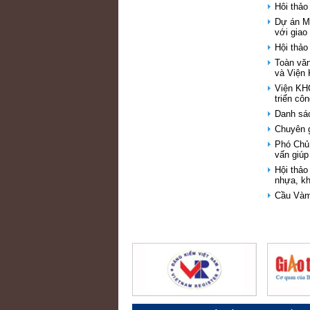
Hôi thảo
Dự án Me
với giao
Hội thảo
Toàn văn
và Viện
Viện KH
triển cô
Danh sá
Chuyên 
Phó Chủ
vấn giúp
Hội thảo
nhựa, k
Cầu Vàm