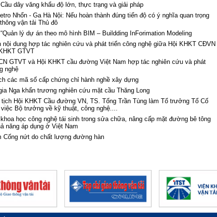
 Cầu dây văng khẩu độ lớn, thực trạng và giải pháp
tro Nhổn - Ga Hà Nội: Nếu hoàn thành đúng tiến độ có ý nghĩa quan trọng
 thông vận tải Thủ đô
 “Quản lý dự án theo mô hình BIM – Buildding InForimation Modeling
 nội dung hợp tác nghiên cứu và phát triển công nghệ giữa Hội KHKT CĐVN
 KHKT GTVT
CN GTVT và Hội KHKT cầu đường Việt Nam hợp tác nghiên cứu và phát
ng nghệ
ch các mã số cấp chứng chỉ hành nghề xây dựng
gia Nga khẩn trương nghiên cứu mặt cầu Thăng Long
 tịch Hội KHKT Cầu đường VN, TS. Tống Trần Tùng làm Tổ trưởng Tổ Cố
 việc Bộ trưởng về kỹ thuật, công nghệ....
 khoa học công nghệ tái sinh trong sửa chữa, nâng cấp mặt đường bê tông
hả năng áp dụng ở Việt Nam
 Cống nứt do chất lượng đường hàn