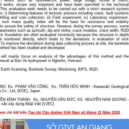
ion works such as hydroelectric power, large bridge, tunnel & metro,
d works, etcare very important and have been specified in the technical
 This evaluation work needs to be carried out with a strict research system
es: i) Determining features of tectonic process including crack, fault systems
 Drilling and core collection; iii) Field experiment; iv) Laboratory experiment.
 rock mass quality index will be the base for resistance and stability
 to assure the safety of structure. However, during the survey process, some
parameters such as azimuth, dip and strike, crack modulus, crack width, RQD
ck foundation are often evaluated incorrectly because the structure in depth
 monitored directly, which leads to the deviations in evaluation of rock
 To improve the deviations during data collecting process at site, the borehole
ethod has been studied and developed.
 will mainly focus on analysis of the advantages of this method and the
 result at Ban Ve hydropower in NgheAn, Vietnam.
: Earth Scanning, Borehole Survey, Monitoring, BIPS, RQD.
NNO; Ks. PHẠM VĂN CÔNG; Ks. TRẦN HỮU MINH - Kawasaki Geological
g Co., Ltd, (KGE), Japan
YỄN ĐÌNH THÀNH; Ks. NGUYỄN VĂN ĐỨC; KS. NGUYỄN NAM DƯƠNG -
 vấn xây dựng Nhật Việt (VJEC)
em chi tiết trên
Tạp chí Cầu đường Việt Nam số tháng 11 Năm 2016