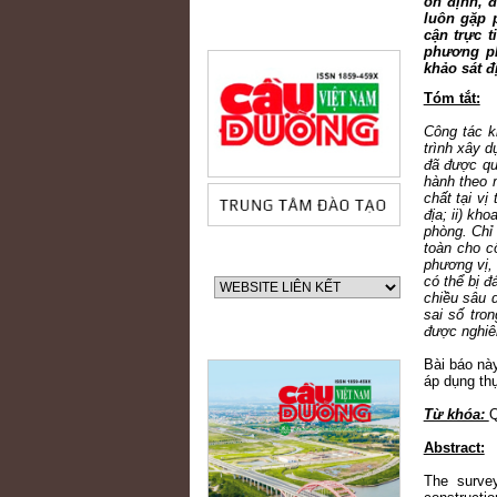
ổn định, 
luôn gặp 
cận trực 
phương ph
khảo sát đ
Tóm tắt:
Công tác k
trình xây d
đã được qu
hành theo 
chất tại vị
địa; ii) kh
phòng. Chỉ
toàn cho c
phương vị,
có thể bị đ
chiều sâu 
sai số tro
được nghiên
Bài báo nà
áp dụng thự
Từ khóa:
Q
Abstract:
The survey