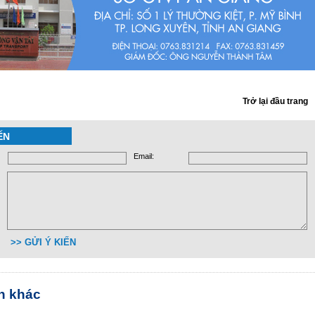
Trở lại đầu trang
ẾN
Email:
>> GỬI Ý KIẾN
in khác