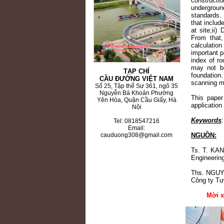
construct
undergroun
standards.
that includ
at site;ii)
From that,
calculation
important 
index of ro
may not be
TẠP CHÍ
foundation.
CẦU ĐƯỜNG VIỆT NAM
scanning m
Số 25, Tập thể Sư 361, ngõ 35
Nguyễn Bá Khoản Phường
This paper
Yên Hòa, Quận Cầu Giấy, Hà
application
Nội
Keywords
Tel: 0818547216
Email:
NGUỒN:
cauduong308@gmail.com
Ts. T. KA
Engineerin
Ths. NGU
Công ty Tư
Mời x