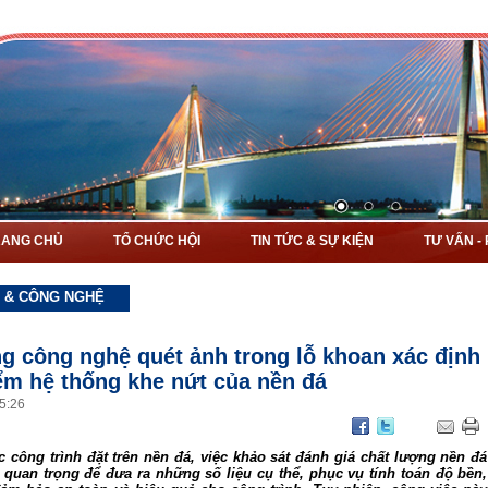
RANG CHỦ
TỔ CHỨC HỘI
TIN TỨC & SỰ KIỆN
TƯ VẤN -
 & CÔNG NGHỆ
g công nghệ quét ảnh trong lỗ khoan xác định
ểm hệ thống khe nứt của nền đá
5
:
26
c công trình đặt trên nền đá, việc khảo sát đánh giá chất lượng nền đá
t quan trọng để đưa ra những số liệu cụ thể, phục vụ tính toán độ bền,