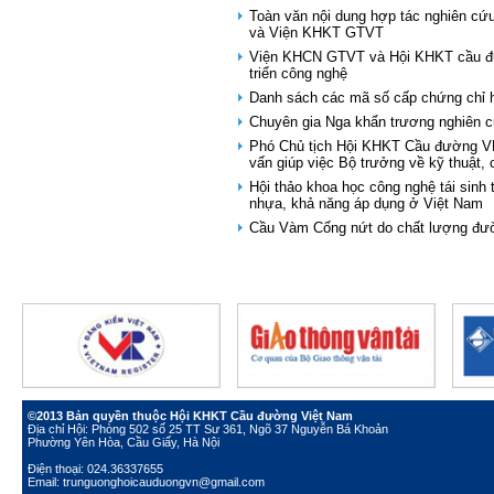
Toàn văn nội dung hợp tác nghiên cứ
và Viện KHKT GTVT
Viện KHCN GTVT và Hội KHKT cầu đư
triển công nghệ
Danh sách các mã số cấp chứng chỉ 
Chuyên gia Nga khẩn trương nghiên 
Phó Chủ tịch Hội KHKT Cầu đường VN
vấn giúp việc Bộ trưởng về kỹ thuật, 
Hội thảo khoa học công nghệ tái sinh
nhựa, khả năng áp dụng ở Việt Nam
Cầu Vàm Cống nứt do chất lượng đư
©2013 Bản quyền thuộc Hội KHKT Cầu đường Việt Nam
Địa chỉ Hội: Phòng 502 số 25 TT Sư 361, Ngõ 37 Nguyễn Bá Khoản
Phường Yên Hòa, Cầu Giấy, Hà Nội
Điện thoại: 024.36337655
Email: trunguonghoicauduongvn@gmail.com