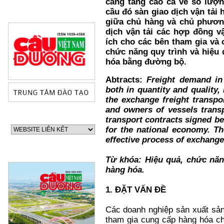
càng tăng cao cả về số lượ
cầu đó sàn giao dịch vận tải 
giữa chủ hàng và chủ phương
dịch vận tải các hợp đồng vậ
ích cho các bên tham gia và c
chức năng quy trình và hiệu 
hóa bằng đường bộ.
Abtracts:
Freight demand in 
both in quantity and quality,
the exchange freight transpo
and owners of vessels trans
transport contracts signed ben
for the national economy. Th
effective process of exchange
Từ khóa: Hiệu quả, chức năng
hàng hóa.
1. ĐẶT VẤN ĐỀ
60 NĂM ĐIỆN BIÊN
Các doanh nghiệp sản xuất sản
tham gia cung cấp hàng hóa ch