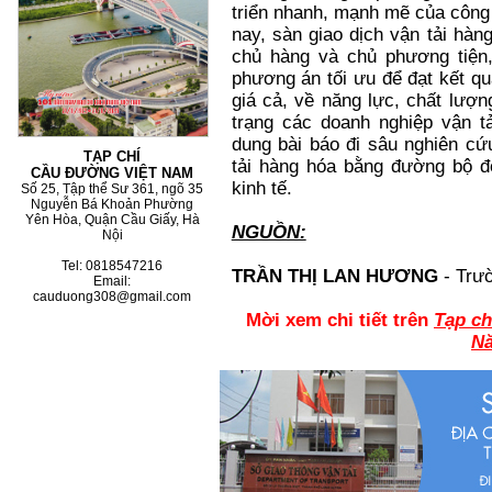
triển nhanh, mạnh mẽ của công 
nay, sàn giao dịch vận tải hàn
chủ hàng và chủ phương tiện
phương án tối ưu để đạt kết qu
giá cả, về năng lực, chất lượ
trạng các doanh nghiệp vận t
dung bài báo đi sâu nghiên cứ
TẠP CHÍ
tải hàng hóa bằng đường bộ đ
CẦU ĐƯỜNG VIỆT NAM
kinh tế.
Số 25, Tập thể Sư 361, ngõ 35
Nguyễn Bá Khoản Phường
Yên Hòa, Quận Cầu Giấy, Hà
NGUỒN:
Nội
Tel: 0818547216
TRẦN THỊ LAN HƯƠNG
- Trườ
Email:
cauduong308@gmail.com
Mời xem chi tiết trên
Tạp ch
N