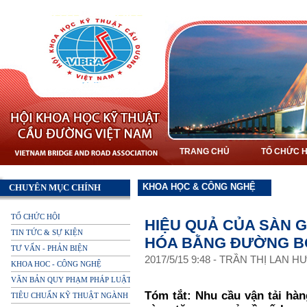
TRANG CHỦ
TỔ CHỨC H
KHOA HỌC & CÔNG NGHỆ
CHUYÊN MỤC CHÍNH
TỔ CHỨC HỘI
HIỆU QUẢ CỦA SÀN G
TIN TỨC & SỰ KIỆN
HÓA BẰNG ĐƯỜNG B
TƯ VẤN - PHẢN BIỆN
2017
/
5
/
15
9
:
48
-
TRẦN THỊ LAN 
KHOA HOC - CÔNG NGHỆ
VĂN BẢN QUY PHẠM PHÁP LUẬT
Tóm tắt: Nhu cầu vận tải hàn
TIÊU CHUẨN KỸ THUẬT NGÀNH