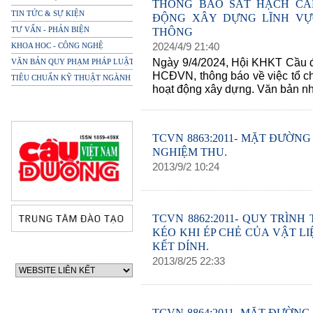
THÔNG BÁO SÁT HẠCH CẤ
TIN TỨC & SỰ KIỆN
ĐỘNG XÂY DỰNG LĨNH VỰ
TƯ VẤN - PHẢN BIỆN
THÔNG
2024
/
4
/
9
21
:
40
KHOA HOC - CÔNG NGHỆ
Ngày 9/4/2024, Hội KHKT Cầu 
VĂN BẢN QUY PHẠM PHÁP LUẬT
HCĐVN, thông báo về việc tổ c
TIÊU CHUẨN KỸ THUẬT NGÀNH
hoạt động xây dựng. Văn bản n
TCVN 8863:2011- MẶT ĐƯỜN
NGHIỆM THU.
2013
/
9
/
2
10
:
24
TCVN 8862:2011- QUY TRÌN
KÉO KHI ÉP CHẺ CỦA VẬT L
KẾT DÍNH.
2013
/
8
/
25
22
:
33
TCVN 8864:2011- MẶT ĐƯỜNG