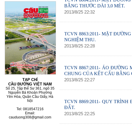
BẰNG THƯỚC DÀI 3,0 MÉT.
2013
/
8
/
25
22
:
32
60 NĂM ĐIỆN BIÊN
TCVN 8863:2011- MẶT ĐƯỜN
NGHIỆM THU.
2013
/
8
/
25
22
:
28
TCVN 8867:2011- ÁO ĐƯỜNG
CHUNG CỦA KẾT CẤU BẰNG
2013
/
8
/
25
22
:
27
TẠP CHÍ
CẦU ĐƯỜNG VIỆT NAM
Số 25, Tập thể Sư 361, ngõ 35
Nguyễn Bá Khoản Phường
Yên Hòa, Quận Cầu Giấy, Hà
TCVN 8869:2011- QUY TRÌN
Nội
ĐẤT.
Tel: 0818547216
2013
/
8
/
25
22
:
25
Email:
cauduong308@gmail.com