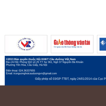
©2013 Bản quyền thuộc Hội KHKT Cầu đường Việt Nam
Địa chỉ Hội: Phòng 502 số 25 TT Sư 361, Ngõ 37 Nguyễn Bá Khoản
Phường Yên Hòa, Cầu Giấy, Hà Nội
Điện thoại: 024.36337655
Email: trunguonghoicauduongvn@gmail.com
Giấy phép số 03/GP-TTĐT, ngày 24/01/2014 của Cục Ph