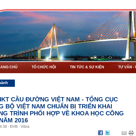
RANG CHỦ
TỔ CHỨC HỘI
TIN TỨC & SỰ KIỆN
TƯ VẤN -
hành
HKT CẦU ĐƯỜNG VIỆT NAM - TỔNG CỤC
 BỘ VIỆT NAM CHUẨN BỊ TRIỂN KHAI
G TRÌNH PHỐI HỢP VỀ KHOA HỌC CÔNG
NĂM 2016
4
:
38
-
ĐVB - Vibra