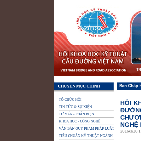
T
Ban Chấp 
CHUYÊN MỤC CHÍNH
TỔ CHỨC HỘI
HỘI K
TIN TỨC & SỰ KIỆN
ĐƯỜNG
TƯ VẤN - PHẢN BIỆN
CHƯƠN
KHOA HOC - CÔNG NGHỆ
NGHỆ 
VĂN BẢN QUY PHẠM PHÁP LUẬT
2016
/
3
/
10
1
TIÊU CHUẨN KỸ THUẬT NGÀNH