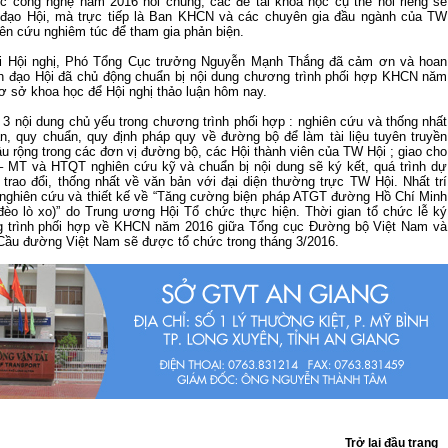
c công nghệ năm 2016 nói chung, các đề tài khoa học cụ thể nói riêng sẽ
đạo Hội, mà trực tiếp là Ban KHCN và các chuyên gia đầu ngành của TW
iên cứu nghiêm túc để tham gia phản biện.
ại Hội nghị, Phó Tổng Cục trưởng Nguyễn Mạnh Thắng đã cảm ơn và hoan
h đạo Hội đã chủ động chuẩn bị nội dung chương trình phối hợp KHCN năm
ơ sở khoa học để Hội nghị thảo luận hôm nay.
 3 nội dung chủ yếu trong chương trình phối hợp : nghiên cứu và thống nhất
n, quy chuẩn, quy định pháp quy về đường bộ để làm tài liệu tuyên truyền
âu rộng trong các đơn vị đường bộ, các Hội thành viên của TW Hội ; giao cho
MT và HTQT nghiên cứu kỹ và chuẩn bị nội dung sẽ ký kết, quá trình dự
 trao đổi, thống nhất về văn bản với đại diện thường trực TW Hội. Nhất trí
i nghiên cứu và thiết kế về “Tăng cường biện pháp ATGT đường Hồ Chí Minh
đèo lò xo)” do Trung ương Hội Tổ chức thực hiện. Thời gian tổ chức lễ ký
g trình phối hợp về KHCN năm 2016 giữa Tổng cục Đường bộ Việt Nam và
ầu đường Việt Nam sẽ được tổ chức trong tháng 3/2016.
Trở lại đầu trang