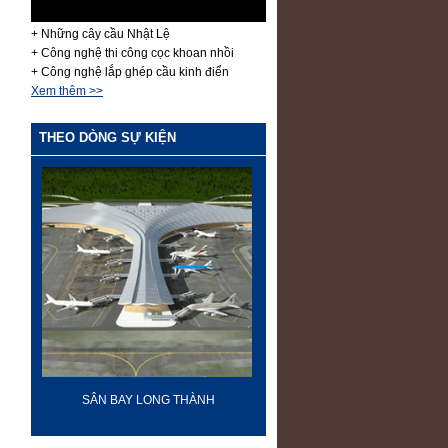
+ Những cây cầu Nhật Lệ
+ Công nghệ thi công cọc khoan nhồi
+ Công nghệ lắp ghép cầu kinh điển
Xem thêm >>
THEO DÒNG SỰ KIỆN
-
SÂN BAY LONG THÀNH
60 NĂM ĐIỆN BIÊN PH