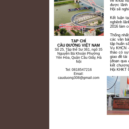
về khoa họ
được lãnh 
Hội sẽ ngh
Kết luận t
nghênh lãn
2016 làm c
Thống nhất
các văn bả
TẠP CHÍ
tập huấn s
CẦU ĐƯỜNG VIỆT NAM
Vụ KHCN – 
Số 25, Tập thể Sư 361, ngõ 35
thảo có sự
Nguyễn Bá Khoản Phường
giao đề tà
Yên Hòa, Quận Cầu Giấy, Hà
(đoạn qua 
Nội
kết chươn
Hội KHKT C
Tel: 0818547216
Email:
cauduong308@gmail.com