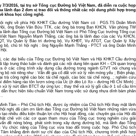
 7/3/2016, tại trụ sở Tổng cục Đường bộ Việt Nam, đã diễn ra cuộc họp
của lãnh đạo 2 đơn vị trao đổi và thống nhất các nội dung phối hợp trong
về khoa học công nghệ.
ội nghị về phía Hội KHKT Cầu đường Việt Nam có : PGS.TS Doãn Minh
ội, ông Đoàn Văn Bửu TTK, các ông bà trong Ban KHCN, Văn phòng TW
ía lãnh đạo Tổng cục Đường bộ Việt Nam có Phó Tổng Cục trưởng Tổng cục
Việt Nam Nguyễn Mạnh Thắng, các ông bà là lãnh đạo của các Vụ KHCN,
T, Vụ Quản lý Bảo trì đường bộ, Vụ KHĐT, Vụ ATGT, Cục Quản lý Xây
 bộ, chủ trì hội nghị : ông Nguyễn Mạnh Thắng - PTCT và ông Doãn Minh
Hội.
hị, các đại biểu của Tổng cục Đường bộ Việt Nam và Hội KHKT Cầu đường
ã tập trung thảo luận và đánh giá các nội dung liên quan KH – CN quan trọng
ra ở các công trình xây dựng cầu đường trong ngành GTVT nói chung và
g bộ nói riêng như : Vấn đề gia cố đất với xử lý nền móng yếu ; Biện pháp,
đại trà công nghệ cào bóc tái chế nguội, cào bóc tái chế nóng...; nghiên cứu
 thí điểm hàng rào tôn lượn sóng của Úc (ở đèo Lò Xo – đường Hồ Chí Minh) ;
m xử lý nứt dầm BTCT dự ứng lực ; thay thế và xử lý gối cầu ở 1 số cầu lớn
 dẫn thực hiện tiêu chuẩn Việt Nam trong việc sử dụng nhựa dính bám phân
..
inh Tâm – Phó Chủ tịch Hội, được ủy nhiệm của Chủ tịch Hội thay mặt lãnh
i hội nghị đã cảm ơn lãnh đạo Tổng cục Đường bộ Việt Nam những năm vừa
 tạo nhiều điều kiện thuận lợi cho Hội hoạt động, các chuyên gia của Hội đã
chặt chẽ với các cơ quan tham mưu của Tổng cục trong nghiên cứu giải
60 NĂM ĐIỆN BIÊN PHỦ
70 NĂM GTVT VIỆT NAM (1945 
vấn đề nóng bỏng, phát sinh trong xây dựng đường bộ, mà lãnh đạo Tổng
2015)
 Vụ chức năng của Tổng cục vừa trao đổi trong cuộc họp. Phó Chủ tịch
Tâm khẳng định dưới sự chỉ đạo của Chủ tịch Hội, chương trình phối hợp