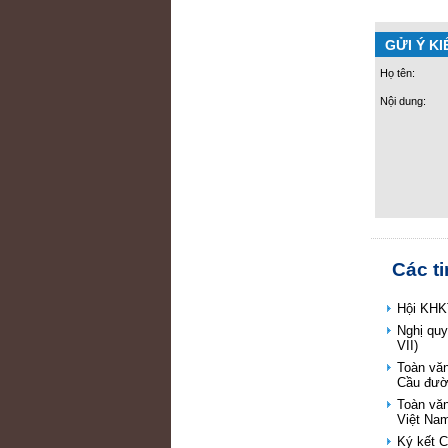
GỬI Ý KI
Họ tên:
Nội dung:
Các t
Hội KHKT
Nghị qu
VII)
Toàn vă
Cầu đườ
Toàn vă
Việt Na
Ký kết 