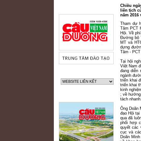
Chiều ngày
liên tịch 
năm 2016 
Tham dự h
Tâm PCT H
Hội. Về ph
Đường bộ 
MT và HTQ
dựng đường
Tâm - PCT 
Tại hội ng
Việt Nam đ
đang diễn 
ngành đườn
triển khai 
triển khai
kinh nghiệ
; về hướng
tách nhanh.
Ông Doãn M
đạo Hội tạ
qua đã luôn
phối hợp 
quyết các 
cục và các
Doãn Minh 