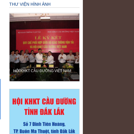
THƯ VIỆN HÌNH ẢNH
HỘI KHKT CẦU ĐƯỜNG VIỆT NAM