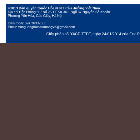
©2013 Bản quyền thuộc Hội KHKT Cầu đường Việt Nam
Địa chỉ Hội: Phòng 502 số 25 TT Sư 361, Ngõ 37 Nguyễn Bá Khoản
Phường Yên Hòa, Cầu Giấy, Hà Nội
Điện thoại: 024.36337655
Email: trunguonghoicauduongvn@gmail.com
Giấy phép số 03/GP-TTĐT, ngày 24/01/2014 của Cục Ph