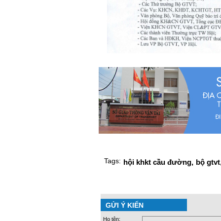
Tags:
hội khkt cầu đường,
bộ gtvt
GỬI Ý KIẾN
Họ tên: