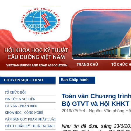
TRANG CHỦ
TỔ CHỨC H
Ban Chấp hành
CHUYÊN MỤC CHÍNH
TỔ CHỨC HỘI
Toàn văn Chương trình
TIN TỨC & SỰ KIỆN
Bộ GTVT và Hội KHKT
TƯ VẤN - PHẢN BIỆN
2016
/
7
/
5
9
:
4
-
Nguồn: Văn phòng Hộ
KHOA HOC - CÔNG NGHỆ
VĂN BẢN QUY PHẠM PHÁP LUẬT
Như tin đã đưa, sáng 23/6/201
TIÊU CHUẨN KỸ THUẬT NGÀNH