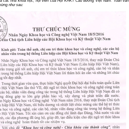
à các nhà khoa học, hội viên của Hội KHKT Cầu đường Việt Nam. Toàn văn
mừng như sau:
70 NĂM GTVT VIỆT NAM (1945 -
SÂN BAY LONG THÀNH
2015)