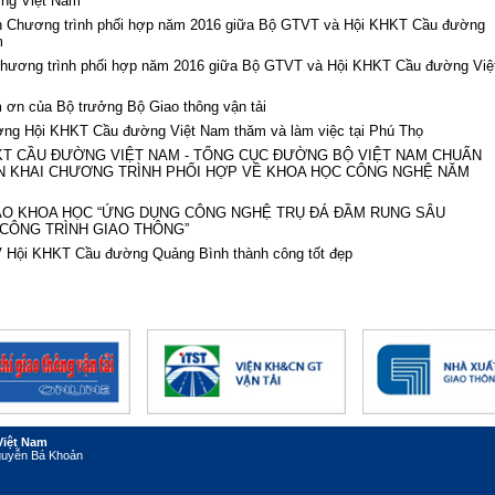
ng Việt Nam
n Chương trình phối hợp năm 2016 giữa Bộ GTVT và Hội KHKT Cầu đường
m
Chương trình phối hợp năm 2016 giữa Bộ GTVT và Hội KHKT Cầu đường Việ
ơn của Bộ trưởng Bộ Giao thông vận tải
ơng Hội KHKT Cầu đường Việt Nam thăm và làm việc tại Phú Thọ
KT CẦU ĐƯỜNG VIỆT NAM - TỔNG CỤC ĐƯỜNG BỘ VIỆT NAM CHUẨN
ỂN KHAI CHƯƠNG TRÌNH PHỐI HỢP VỀ KHOA HỌC CÔNG NGHỆ NĂM
ẢO KHOA HỌC “ỨNG DỤNG CÔNG NGHỆ TRỤ ĐÁ ĐẦM RUNG SÂU
CÔNG TRÌNH GIAO THÔNG”
 V Hội KHKT Cầu đường Quảng Bình thành công tốt đẹp
Việt Nam
Nguyễn Bá Khoản