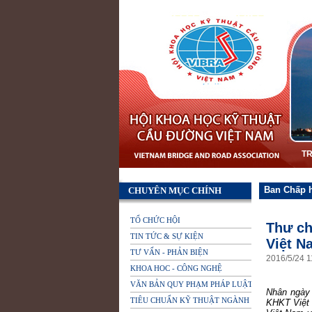
T
Ban Chấp 
CHUYÊN MỤC CHÍNH
TỔ CHỨC HỘI
Thư chu
TIN TỨC & SỰ KIỆN
Việt 
TƯ VẤN - PHẢN BIỆN
2016
/
5
/
24
1
KHOA HOC - CÔNG NGHỆ
VĂN BẢN QUY PHẠM PHÁP LUẬT
Nhân ngày 
TIÊU CHUẨN KỸ THUẬT NGÀNH
KHKT Việt