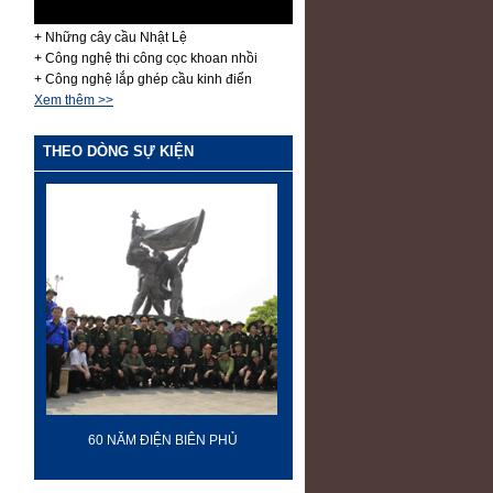
+ Những cây cầu Nhật Lệ
+ Công nghệ thi công cọc khoan nhồi
+ Công nghệ lắp ghép cầu kinh điển
Xem thêm >>
THEO DÒNG SỰ KIỆN
60 NĂM ĐIỆN BIÊN PHỦ
70 NĂM GTVT VIỆT NAM (19
2015)