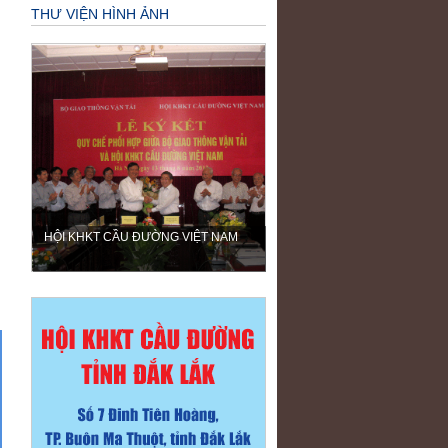
THƯ VIỆN HÌNH ẢNH
HỘI KHKT CẦU ĐƯỜNG VIỆT NAM