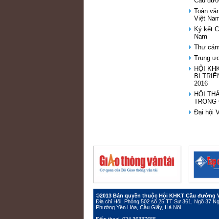
Cầu đườ
Toàn vă
Việt Na
Ký kết 
Nam
Thư cám 
Trung ư
HỘI KH
BỊ TRI
2016
HỘI TH
TRONG 
Đại hội
©2013 Bản quyền thuộc Hội KHKT Cầu đường 
Địa chỉ Hội: Phòng 502 số 25 TT Sư 361, Ngõ 37 
Phường Yên Hòa, Cầu Giấy, Hà Nội