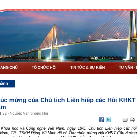
RANG CHỦ
TỔ CHỨC HỘI
TIN TỨC & SỰ KIỆN
TƯ VẤN -
hành
́c mừng của Chủ tịch Liên hiệp các Hội KHKT
Nam
1
:
32
-
Nguồn: Văn phòng Hội
Khoa học và Công nghệ Việt Nam, ngày 18/5, Chủ tịch Liên hiệp các hội
 Nam, GS.,TSKH Đặng Vũ Minh đã có Thư chúc mừng Hội KHKT Cầu đường