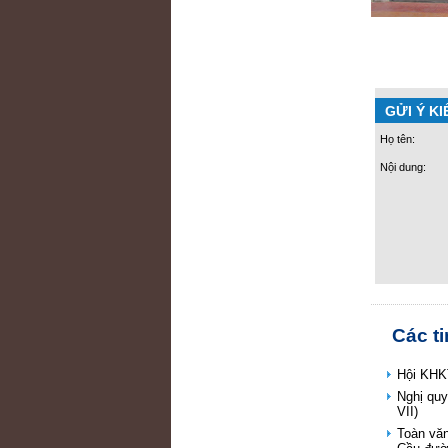
GỬI Ý KI
Họ tên:
Nội dung:
Các t
Hội KHKT
Nghị qu
VII)
Toàn vă