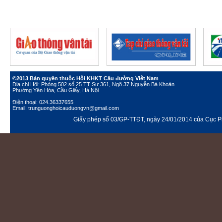
©2013 Bản quyền thuộc Hội KHKT Cầu đường Việt Nam
Địa chỉ Hội: Phòng 502 số 25 TT Sư 361, Ngõ 37 Nguyễn Bá Khoản
Phường Yên Hòa, Cầu Giấy, Hà Nội
Điện thoại: 024.36337655
Email: trunguonghoicauduongvn@gmail.com
Giấy phép số 03/GP-TTĐT, ngày 24/01/2014 của Cục Ph