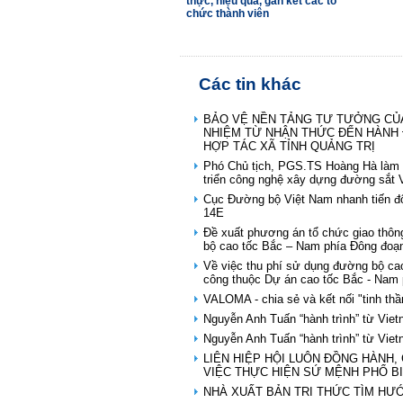
thực, hiệu quả, gắn kết các tổ
chức thành viên
Các tin khác
BẢO VỆ NỀN TẢNG TƯ TƯỞNG CỦA
NHIỆM TỪ NHẬN THỨC ĐẾN HÀNH 
HỢP TÁC XÃ TỈNH QUẢNG TRỊ
Phó Chủ tịch, PGS.TS Hoàng Hà làm 
triển công nghệ xây dựng đường sắt 
Cục Đường bộ Việt Nam nhanh tiến độ
14E
Đề xuất phương án tổ chức giao th
bộ cao tốc Bắc – Nam phía Đông đoạ
Về việc thu phí sử dụng đường bộ cao
công thuộc Dự án cao tốc Bắc - Nam 
VALOMA - chia sẻ và kết nối "tinh thầ
Nguyễn Anh Tuấn “hành trình” từ Vie
Nguyễn Anh Tuấn “hành trình” từ Vie
LIÊN HIỆP HỘI LUÔN ĐỒNG HÀNH,
VIỆC THỰC HIỆN SỨ MỆNH PHỔ B
NHÀ XUẤT BẢN TRI THỨC TÌM HƯ