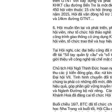
triển GTNT với xây dựng và phát 
KHKT cầu đường Bến Tre là một điển
450 hội viên thuộc 15 chi hội (tron
năm 2015, Hội đã vận động hỗ trợ 
và 14km đường GTNT…
6. Hội muốn tồn tại và phát triển, 
hội viên, như tổ chức hội thảo ngh
công trình giao thông có ứng dụng
hội viên, tổ chức trao thẻ và huy hi
Tại Hội nghị, các đại biểu cũng đã 
đề tài “Sổ tay quản lý cầu” và “s
giới thiệu về công nghệ tái chế mặt
Chủ tịch Hội Ngô Thịnh Đức hoan ng
thu các ý kiến đóng góp, đúc rút ki
Đại hội VII. Tình hình chuyển đổi 
chúng ta phải có những đổi mới, đi
hiệu quả, góp phần giữ vững truyề
và Ngành Đường bộ nói riêng. C
Khánh Hoà đã đăng cai tổ chức Hội 
Buổi chiều 16/7, BTC đã tổ chức c
học Nha Trang và buổi tối, Hội Cầu