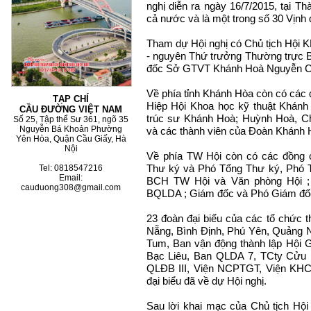
nghị diễn ra ngày 16/7/2015, tại T
cả nước và là một trong số 30 Vịnh 
Tham dự Hội nghị có Chủ tịch Hội
- nguyên Thứ trưởng Thường trực 
đốc Sở GTVT Khánh Hoà Nguyễn C
Về phía tỉnh Khánh Hòa còn có các đ
TẠP CHÍ
Hiệp Hội Khoa học kỹ thuật Khánh
CẦU ĐƯỜNG VIỆT NAM
trúc sư Khánh Hoà; Huỳnh Hoà, 
Số 25, Tập thể Sư 361, ngõ 35
Nguyễn Bá Khoản Phường
và các thành viên của Đoàn Khánh 
Yên Hòa, Quận Cầu Giấy, Hà
Nội
Về phía TW Hội còn có các đồng c
Thư ký và Phó Tổng Thư ký, Phó 
Tel: 0818547216
Email:
BCH TW Hội và Văn phòng Hội ;
cauduong308@gmail.com
BQLDA ; Giám đốc và Phó Giám đố
23 đoàn đại biểu của các tổ chức 
Nẵng, Bình Định, Phú Yên, Quảng N
Tum, Ban vận động thành lập Hội G
Bạc Liêu, Ban QLDA 7, TCty Cửu 
QLĐB III, Viện NCPTGT, Viện KH
đại biểu đã về dự Hội nghị.
Sau lời khai mạc của Chủ tịch Hộ