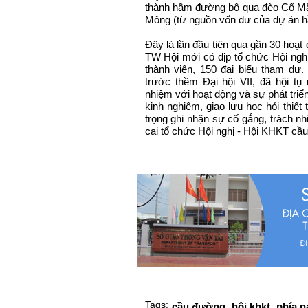
thành hầm đường bộ qua đèo Cổ M
Mông (từ nguồn vốn dư của dự án h
Đây là lần đầu tiên qua gần 30 ho
TW Hội mới có dịp tổ chức Hội ngh
thành viên, 150 đại biểu tham dự
trước thềm Đại hội VII, đã hội tụ
nhiệm với hoạt động và sự phát triển
kinh nghiệm, giao lưu học hỏi thiết 
trọng ghi nhận sự cố gắng, trách nh
cai tổ chức Hội nghị - Hội KHKT c
Tags:
cầu đường,
hội khkt,
phía n