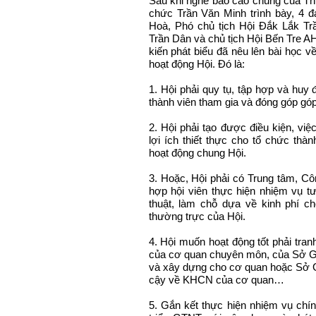
Sau khi nghe báo cáo chung của T
chức Trần Văn Minh trình bày, 4 đ
Hoà, Phó chủ tịch Hội Đắk Lắk Tr
Trần Dân và chủ tịch Hội Bến Tre AH
kiến phát biểu đã nêu lên bài học 
hoạt động Hội. Đó là:
1. Hội phải quy tụ, tập hợp và huy
thành viên tham gia và đóng góp góp
2. Hội phải tạo được điều kiện, việ
lợi ích thiết thực cho tổ chức thà
hoạt động chung Hội.
3. Hoặc, Hội phải có Trung tâm, Côn
hợp hội viên thực hiện nhiệm vụ tư
thuật, làm chỗ dựa về kinh phí ch
thường trực của Hội.
4. Hội muốn hoạt động tốt phải tran
của cơ quan chuyên môn, của Sở GT
và xây dựng cho cơ quan hoặc Sở 
cậy về KHCN của cơ quan…
5. Gắn kết thực hiện nhiệm vụ chín