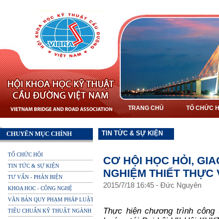
TRANG CHỦ
TỔ CHỨC H
TIN TỨC & SỰ KIỆN
CHUYÊN MỤC CHÍNH
TỔ CHỨC HỘI
CƠ HỘI HỌC HỎI, GIA
TIN TỨC & SỰ KIỆN
NGHIỆM THIẾT THỰC 
TƯ VẤN - PHẢN BIỆN
2015
/
7
/
18
16
:
45
-
Đức Nguyên
KHOA HOC - CÔNG NGHỆ
VĂN BẢN QUY PHẠM PHÁP LUẬT
Thực hiện chương trình côn
TIÊU CHUẨN KỸ THUẬT NGÀNH