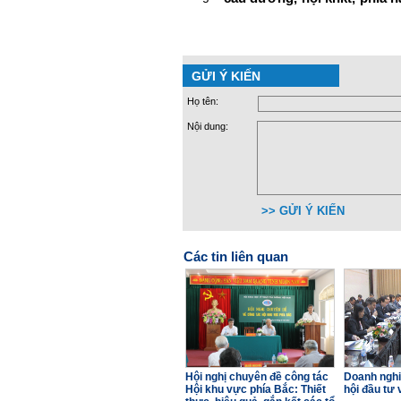
GỬI Ý KIẾN
Họ tên:
Nội dung:
>> GỬI Ý KIẾN
Các tin liên quan
Hội nghị chuyên đề công tác
Doanh nghi
Hội khu vực phía Bắc: Thiết
hội đầu tư