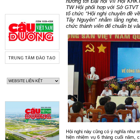
hướng tới Đại hội VII Hội KH
TW Hội phối hợp với Sở GTVT
tổ chức “Hội nghị chuyên đề về
Tây Nguyên” nhằm lắng nghe, t
chức thành viên để chuẩn bị văn
60 NĂM ĐIỆN BIÊN PHỦ
70 NĂM GTVT VIỆT NAM 
2015)
Hội nghị này cũng có ý nghĩa như m
hiện nhiệm vụ 6 tháng cuối năm, ch