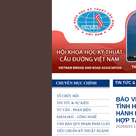
T
TIN TỨC &
CHUYÊN MỤC CHÍNH
TỔ CHỨC HỘI
BẢO V
TIN TỨC & SỰ KIỆN
TÌNH 
TƯ VẤN - PHẢN BIỆN
HÀNH 
KHOA HOC - CÔNG NGHỆ
HỢP T
VĂN BẢN QUY PHẠM PHÁP LUẬT
2026
/
6
/
15
1
TIÊU CHUẨN KỸ THUẬT NGÀNH