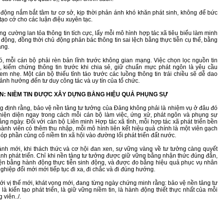
 động nắm bắt tâm tư cơ sở, kịp thời phản ánh khó khăn phát sinh, không để bức
tạo cớ cho các luận điệu xuyên tạc.
ăng cường lan tỏa thông tin tích cực, lấy mỗi mô hình hợp tác xã tiêu biểu làm minh
động, đồng thời chủ động phản bác thông tin sai lệch bằng thực tiễn cụ thể, bằng
àng.
, mỗi cán bộ phải rèn bản lĩnh trước không gian mạng. Việc chọn lọc nguồn tin
, kiểm chứng thông tin trước khi chia sẻ, giữ chuẩn mực phát ngôn là yêu cầu
em nhẹ. Một cán bộ thiếu tỉnh táo trước các luồng thông tin trái chiều sẽ dễ dao
ảnh hưởng đến tư duy công tác và uy tín của tổ chức.
ẬN: NIỀM TIN ĐƯỢC XÂY DỰNG BẰNG HIỆU QUẢ PHỤNG SỰ
g định rằng, bảo vệ nền tảng tư tưởng của Đảng không phải là nhiệm vụ ở đâu đó
hiện diện ngay trong cách mỗi cán bộ làm việc, ứng xử, phát ngôn và phụng sự
ng ngày. Đối với cán bộ Liên minh Hợp tác xã tỉnh, mỗi hợp tác xã phát triển bền
hành viên có thêm thu nhập, mỗi mô hình liên kết hiệu quả chính là một viên gạch
óp phần củng cố niềm tin xã hội vào đường lối phát triển đất nước.
ảnh mới, khi thách thức và cơ hội đan xen, sự vững vàng về tư tưởng càng quyết
nh phát triển. Chỉ khi nền tảng tư tưởng được giữ vững bằng nhận thức đúng đắn,
ện bằng hành động thực tiễn sinh động, và được đo bằng hiệu quả phục vụ nhân
nghiệp đổi mới mới tiếp tục đi xa, đi chắc và đi đúng hướng.
với vị thế mới, khát vọng mới, đang từng ngày chứng minh rằng: bảo vệ nền tảng tư
là kiến tạo phát triển, là giữ vững niềm tin, là hành động thiết thực nhất của mỗi
 viên../.