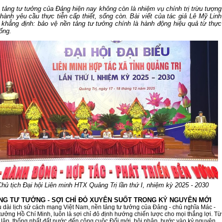
 tảng tư tưởng của Đảng hiện nay không còn là nhiệm vụ chính trị trừu tượng
hành yêu cầu thực tiễn cấp thiết, sống còn. Bài viết của tác giả Lê Mỹ Linh
) khẳng định: bảo vệ nền tảng tư tưởng chính là hành động hiệu quả từ thực
ống.
hủ tịch Đại hội Liên minh HTX Quảng Trị lần thứ I, nhiệm kỳ 2025 - 2030
60 NĂM ĐIỆN BIÊN PHỦ
70 NĂM GTVT VIỆT NAM (1945 -
ẢNG TƯ TƯỞNG - SỢI CHỈ ĐỎ XUYÊN SUỐT TRONG KỶ NGUYÊN MỚI
2015)
u dài lịch sử cách mạng Việt Nam, nền tảng tư tưởng của Đảng - chủ nghĩa Mác -
 tưởng Hồ Chí Minh, luôn là sợi chỉ đỏ định hướng chiến lược cho mọi thắng lợi. Từ
 lập, thống nhất đất nước đến công cuộc Đổi mới, hội nhập, bước vào kỷ nguyên