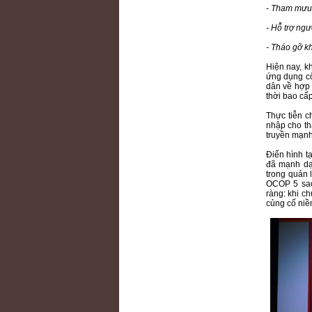
- Tham mưu 
- Hỗ trợ ngư
- Tháo gỡ kh
Hiện nay, k
ứng dụng c
dân về hợp 
thời bao cấp
Thực tiễn c
nhập cho th
truyền mạnh
Điển hình t
đã mạnh dạn
trong quản 
OCOP 5 sao
ràng: khi ch
củng cố niề