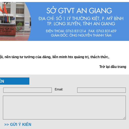
ội,
nền tảng tư tưởng của đảng,
liên minh htx quảng trị,
thách thức,
Trở lại đầu trang
ẾN
Email:
>> GỬI Ý KIẾN