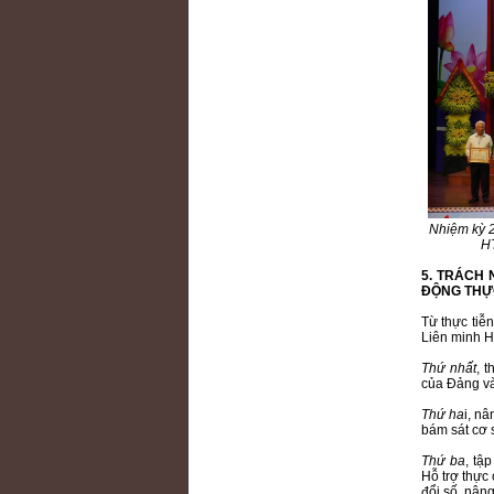
Nhiệm kỳ 2
HT
5. TRÁCH
ĐỘNG THỰ
Từ thực tiễ
Liên minh Hợ
Thứ nhất
, 
của Đảng và 
Thứ ha
i, n
bám sát cơ s
Thứ ba
, tậ
Hỗ trợ thực 
đổi số, nâng