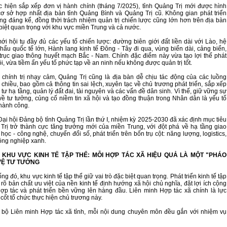
c hiện sắp xếp đơn vị hành chính (tháng 7/2025), tỉnh Quảng Trị mới được hình
cơ sở hợp nhất địa bàn tỉnh Quảng Bình và Quảng Trị cũ. Không gian phát triển
g đáng kể, đồng thời trách nhiệm quản trị chiến lược cũng lớn hơn trên địa bàn
c biệt quan trọng với khu vực miền Trung và cả nước.
ới hội tụ đầy đủ các yếu tố chiến lược: đường biên giới đất liền dài với Lào, hệ
hẩu quốc tế lớn, Hành lang kinh tế Đông - Tây đi qua, vùng biển dài, cảng biển,
trục giao thông huyết mạch Bắc - Nam. Chính đặc điểm này vừa tạo lợi thế phát
rội, vừa tiềm ẩn yếu tố phức tạp về an ninh nếu không được quản trị tốt.
ịa chính trị nhạy cảm, Quảng Trị cũng là địa bàn dễ chịu tác động của các luồng
 chiều, bao gồm cả thông tin sai lệch, xuyên tạc về chủ trương phát triển, sắp xếp
tư hạ tầng, quản lý đất đai, tài nguyên và các vấn đề dân sinh. Vì thế, giữ vững sự
về tư tưởng, củng cố niềm tin xã hội và tạo đồng thuận trong Nhân dân là yếu tố
thành công.
Đại hội Đảng bộ tỉnh Quảng Trị lần thứ I, nhiệm kỳ 2025-2030 đã xác định mục tiêu
rị trở thành cực tăng trưởng mới của miền Trung, với đột phá về hạ tầng giao
học - công nghệ, chuyển đổi số, phát triển trên bốn trụ cột: năng lượng, logistics,
nông nghiệp xanh.
Ừ KHU VỰC KINH TẾ TẬP THỂ: MỖI HỢP TÁC XÃ HIỆU QUẢ LÀ MỘT "PHÁO
VỆ TƯ TƯỞNG
ng đó, khu vực kinh tế tập thể giữ vai trò đặc biệt quan trọng. Phát triển kinh tế tập
 rõ bản chất ưu việt của nền kinh tế định hướng xã hội chủ nghĩa, đặt lợi ích cộng
hợp tác và phát triển bền vững lên hàng đầu. Liên minh Hợp tác xã chính là lực
cốt tổ chức thực hiện chủ trương này.
 bộ Liên minh Hợp tác xã tỉnh, mỗi nội dung chuyên môn đều gắn với nhiệm vụ