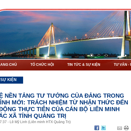
RANG CHỦ
TỔ CHỨC HỘI
TIN TỨC & SỰ KIỆN
TƯ VẤN -
 SỰ KIỆN
Ệ NỀN TẢNG TƯ TƯỞNG CỦA ĐẢNG TRONG
HÌNH MỚI: TRÁCH NHIỆM TỪ NHẬN THỨC ĐẾN
ĐỘNG THỰC TIỄN CỦA CÁN BỘ LIÊN MINH
ÁC XÃ TỈNH QUẢNG TRỊ
7
:
37
-
Lê Mỹ Linh (Liên minh HTX Quảng Trị)