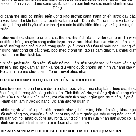
 sự kiên định và vận dụng sáng tạo đã tạo nên bản lĩnh và sức mạnh chính trị của
Đảng.
ối cảnh thế giới có nhiều biến động khó lường: cạnh tranh chiến lược gay gắt,
u vực, biến đổi khí hậu, dịch bệnh và lạm phát... Điều đó đặt ra nhiệm vụ bảo vệ
tưởng không chỉ là yêu cầu chính trị mà còn là điều kiện tiên quyết để giữ vững ổn
 triển.
 phương thức chống phá của các thế lực thù địch đã thay đổi căn bản. Thay vì
ực diện, chúng chuyển sang chiến lược tinh vi hơn: khai thác các vấn đề dân sinh,
nh tế, những hạn chế cục bộ trong quản lý để khoét sâu tâm lý hoài nghi. Mạng xã
 dụng như công cụ cắt ghép, bóp méo thông tin, tạo ra cảm giác "đa chiều giả"
ướng nhận thức lệch lạc.
thực tiễn phát triển đất nước đã bác bỏ mọi luận điệu xuyên tạc. Việt Nam vẫn duy
kinh tế vĩ mô, bảo đảm an sinh xã hội, giữ vững quốc phòng, an ninh và nâng cao vị
 Đó chính là bằng chứng sinh động, thuyết phục nhất.
I TỪ ĐẠI HỘI XIV: HIỆU QUẢ THỰC TIỄN LÀ THƯỚC ĐO
tảng tư tưởng không thể chỉ dừng ở phản bác lý luận mà phải bằng hiệu quả thực
kết quả cụ thể trong đời sống nhân dân. Tinh thần đó được khẳng định rõ trong các
ớn của Đại hội XIV của Đảng, với văn kiện tích hợp, ngắn gọn, thực tiễn, lấy hiệu
 Nhân dân làm thước đo năng lực lãnh đạo và quản trị.
V nhấn mạnh yêu cầu phát triển nhanh nhưng bền vững trên nền tảng khoa học
đổi mới sáng tạo, chuyển đổi số, phát huy nội lực quốc gia, xây dựng nền kinh tế
 chủ gắn với hội nhập quốc tế sâu rộng. Củng cố niềm tin của Nhân dân được coi là
 định sức mạnh chính trị trong giai đoạn phát triển mới.
TRỊ SAU SÁP NHẬP: LỢI THẾ KẾT HỢP VỚI THÁCH THỨC QUẢNG TRỊ