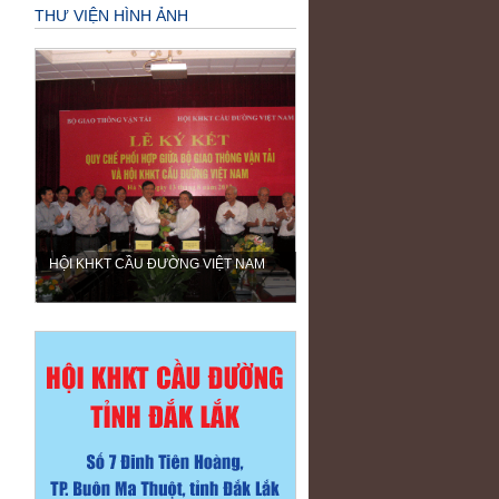
THƯ VIỆN HÌNH ẢNH
HỘI KHKT CẦU ĐƯỜNG VIỆT NAM