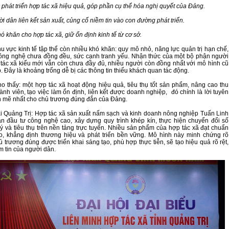
phát triển hợp tác xã hiệu quả, góp phần cụ thể hóa nghị quyết của Đảng.
ời dân liên kết sản xuất, củng cố niềm tin vào con đường phát triển.
ó khăn cho hợp tác xã, giữ ổn định kinh tế từ cơ sở.
hu vực kinh tế tập thể còn nhiều khó khăn: quy mô nhỏ, năng lực quản trị hạn chế,
ông nghệ chưa đồng đều, sức cạnh tranh yếu. Nhận thức của một bộ phận người
tác xã kiểu mới vẫn còn chưa đầy đủ, nhiều người còn đồng nhất với mô hình cũ
. Đây là khoảng trống dễ bị các thông tin thiếu khách quan tác động.
ho thấy: một hợp tác xã hoạt động hiệu quả, tiêu thụ tốt sản phẩm, nâng cao thu
ành viên, tạo việc làm ổn định, liên kết được doanh nghiệp, đó chính là lời tuyên
 mẽ nhất cho chủ trương đúng đắn của Đảng.
ại Quảng Trị: Hợp tác xã sản xuất nấm sạch và kinh doanh nông nghiệp Tuấn Linh
 đầu tư công nghệ cao, xây dựng quy trình khép kín, thực hiện chuyển đổi số
lý và tiêu thụ trên nền tảng trực tuyến. Nhiều sản phẩm của hợp tác xã đạt chuẩn
, khẳng định thương hiệu và phát triển bền vững. Mô hình này minh chứng rõ
ủ trương đúng được triển khai sáng tạo, phù hợp thực tiễn, sẽ tạo hiệu quả rõ rệt,
m tin của người dân.