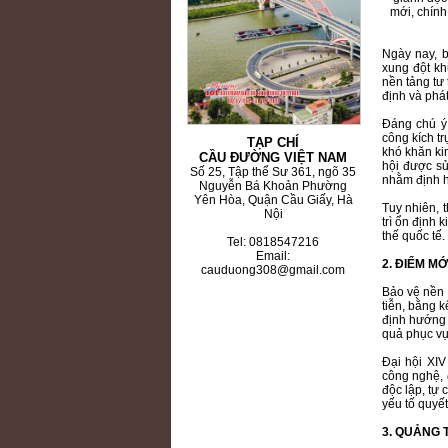
mới, chính
Ngày nay, b
xung đột kh
nền tảng tư 
định và phát
Đáng chú ý,
công kích tr
TẠP CHÍ
khó khăn ki
CẦU ĐƯỜNG VIỆT NAM
hội được sử
Số 25, Tập thể Sư 361, ngõ 35
nhằm định h
Nguyễn Bá Khoản Phường
Yên Hòa, Quận Cầu Giấy, Hà
Tuy nhiên, 
Nội
trì ổn định 
thế quốc tế.
Tel: 0818547216
Email:
2. ĐIỂM MỚ
cauduong308@gmail.com
Bảo vệ nền 
tiễn, bằng 
định hướng l
quả phục vụ
Đại hội XI
công nghệ, 
độc lập, tự
yếu tố quyết
3. QUẢNG 