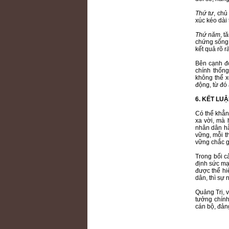
Thứ tư
, chủ
xúc kéo dài 
Thứ năm
, t
chứng sống 
kết quả rõ r
Bên cạnh đó
chính thống
không thể x
động, từ đó 
6. KẾT LU
Có thể khẳn
xa vời, mà 
nhân dân hằ
vững, mỗi t
vững chắc g
Trong bối c
định sức mạ
được thể hi
dân, thì sự 
Quảng Trị, 
tưởng chính 
cán bộ, đảng