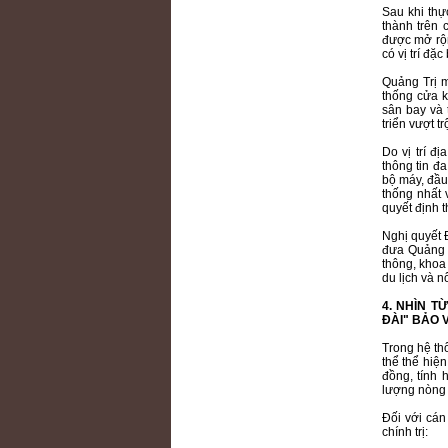
Sau khi thự
thành trên 
được mở rộn
có vị trí đặ
Quảng Trị m
thống cửa k
sân bay và 
triển vượt t
Do vị trí đ
thông tin đa
bộ máy, đầu 
thống nhất 
quyết định 
Nghị quyết 
đưa Quảng T
thông, khoa 
du lịch và 
4. NHÌN T
ĐÀI" BẢO 
Trong hệ thố
thể thể hiện
đồng, tính 
lượng nòng 
Đối với cán
chính trị: