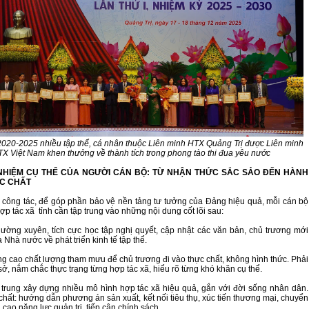
020-2025 nhiều tập thể, cá nhân thuộc Liên minh HTX Quảng Trị được Liên minh
X Việt Nam khen thưởng về thành tích trong phong tào thi đua yêu nước
 NHIỆM CỤ THỂ CỦA NGƯỜI CÁN BỘ: TỪ NHẬN THỨC SẮC SẢO ĐẾN HÀNH
C CHẤT
n công tác, để góp phần bảo vệ nền tảng tư tưởng của Đảng hiệu quả, mỗi cán bộ
p tác xã tỉnh cần tập trung vào những nội dung cốt lõi sau:
thường xuyên, tích cực học tập nghị quyết, cập nhật các văn bản, chủ trương mới
Nhà nước về phát triển kinh tế tập thể.
âng cao chất lượng tham mưu để chủ trương đi vào thực chất, không hình thức. Phải
ở, nắm chắc thực trạng từng hợp tác xã, hiểu rõ từng khó khăn cụ thể.
p trung xây dựng nhiều mô hình hợp tác xã hiệu quả, gắn với đời sống nhân dân.
chất: hướng dẫn phương án sản xuất, kết nối tiêu thụ, xúc tiến thương mại, chuyển
 cao năng lực quản trị, tiếp cận chính sách.