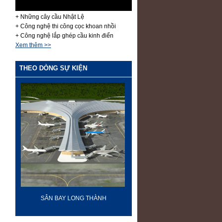
+ Những cây cầu Nhật Lệ
+ Công nghệ thi công cọc khoan nhồi
+ Công nghệ lắp ghép cầu kinh điển
Xem thêm >>
THEO DÒNG SỰ KIỆN
SÂN BAY LONG THÀNH
60 NĂM ĐIỆN BIÊN PHỦ