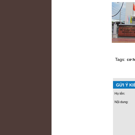
Tags:
cơ h
GỬI Ý KI
Họ tên:
Nội dung: