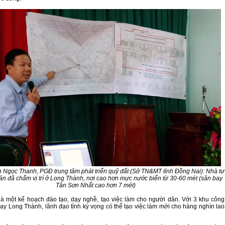
Ngọc Thanh, PGĐ trung tâm phát triển quỹ đất (Sở TN&MT tỉnh Đồng Nai): Nhà tư
ản đã chấm vị trí ở Long Thành, nơi cao hơn mực nước biển từ 30-60 mét (sân bay
Tân Sơn Nhất cao hơn 7 mét)
à một kế hoạch đào tạo, dạy nghề, tạo việc làm cho người dân. Với 3 khu công
ay Long Thành, lãnh đạo tỉnh kỳ vọng có thể tạo việc làm mới cho hàng nghìn lao