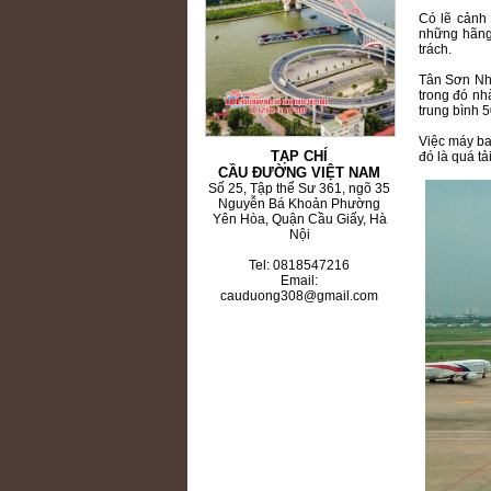
Có lẽ cảnh 
những hãng 
trách.
Tân Sơn Nhấ
trong đó nh
trung bình 5
Việc máy ba
TẠP CHÍ
đó là quá tả
CẦU ĐƯỜNG VIỆT NAM
Số 25, Tập thể Sư 361, ngõ 35
Nguyễn Bá Khoản Phường
Yên Hòa, Quận Cầu Giấy, Hà
Nội
Tel: 0818547216
Email:
cauduong308@gmail.com