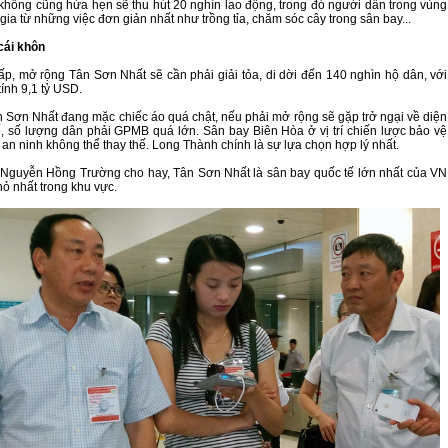
hông cũng hứa hẹn sẽ thu hút 20 nghìn lao động, trong đó người dân trong vùng
gia từ những việc đơn giản nhất như trồng tỉa, chăm sóc cây trong sân bay...
cái khôn
p, mở rộng Tân Sơn Nhất sẽ cần phải giải tỏa, di dời đến 140 nghìn hộ dân, với
tính 9,1 tỷ USD.
 Sơn Nhất đang mặc chiếc áo quá chật, nếu phải mở rộng sẽ gặp trở ngại về diện
ế, số lượng dân phải GPMB quá lớn. Sân bay Biên Hòa ở vị trí chiến lược bảo vệ
an ninh không thể thay thế. Long Thành chính là sự lựa chọn hợp lý nhất.
Nguyễn Hồng Trường cho hay, Tân Sơn Nhất là sân bay quốc tế lớn nhất của VN
hỏ nhất trong khu vực.