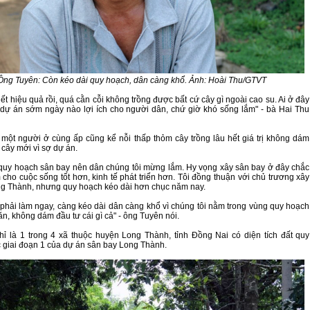
Ông Tuyên: Còn kéo dài quy hoạch, dân càng khổ. Ảnh: Hoài Thu/GTVT
ết hiệu quả rồi, quá cằn cỗi không trồng được bất cứ cây gì ngoài cao su. Ai ở đây
ự án sớm ngày nào lợi ích cho người dân, chứ giờ khó sống lắm" - bà Hai Thu
một người ở cùng ấp cũng kể nỗi thấp thỏm cây trồng lâu hết giá trị không dám
 cây mới vì sợ dự án.
quy hoạch sân bay nên dân chúng tôi mừng lắm. Hy vọng xây sân bay ở đây chắc
 cho cuộc sống tốt hơn, kinh tế phát triển hơn. Tôi đồng thuận với chủ trương xây
g Thành, nhưng quy hoạch kéo dài hơn chục năm nay.
 phải làm ngay, càng kéo dài dân càng khổ vì chúng tôi nằm trong vùng quy hoạch
ăn, không dám đầu tư cái gì cả" - ông Tuyên nói.
hỉ là 1 trong 4 xã thuộc huyện Long Thành, tỉnh Đồng Nai có diện tích đất quy
 giai đoạn 1 của dự án sân bay Long Thành.