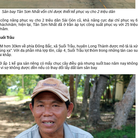
Sân bay Tân Sơn Nhất vốn chỉ được thiết kế phục vụ cho 2 triệu dân
ế công năng phục vụ cho 2 triệu dân Sài Gòn cũ, khả năng cực đại chỉ phục vụ 6
khách/năm, hiện tại, Tân Sơn Nhất đã ở trần áp lực công suất phục vụ với 25 triệu
/năm.
uối Trầu
 hơn 30km về phía Đông Bắc, xã Suối Trầu, huyện Long Thành được mô tả là xứ
ng xa". Với đa phần nhà lợp tôn, cấp 4, Suối Trầu lọt thỏm trong những tán cao su
ải khắp.
ở ấp 1 kể gia sản riêng có mấy chục cây điều già nhưng suốt bao năm nay không
vì sợ không được đền nếu có thay đổi lấy đất làm sân bay.