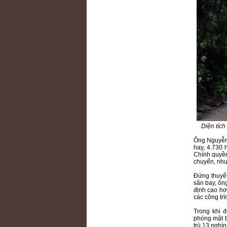
Diện tích
Ông Nguyễn 
hay, 4.730 
Chính quyền
chuyển, như
Đứng thuyết
sân bay, ông
định cao hơ
các công tr
Trong khi 
phóng mặt 
trù 13 nghìn