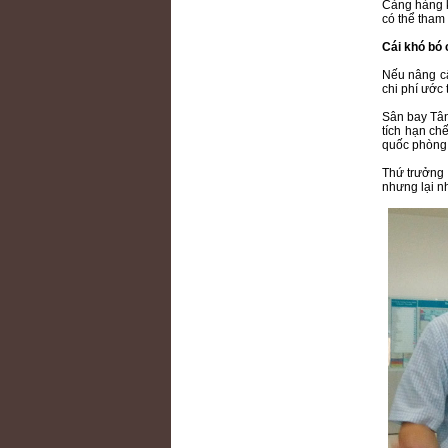
Cảng hàng k
có thể tham 
Cái khó bó 
Nếu nâng cấ
chi phí ước 
Sân bay Tân
tích hạn ch
quốc phòng 
Thứ trưởng 
nhưng lại n