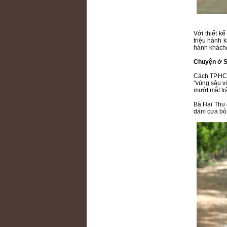
Với thiết k
triệu hành 
hành khách
Chuyện ở S
Cách TP.HCM
"vùng sâu vù
mướt mắt tr
Bà Hai Thu 
dám cưa bỏ 