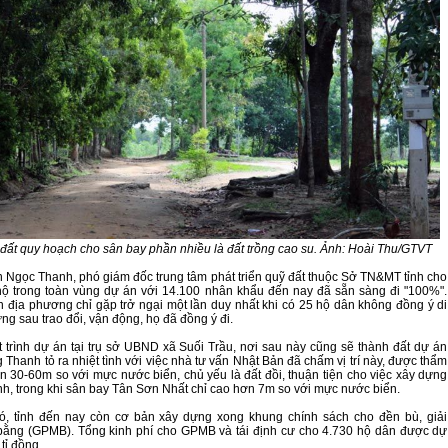
 đất quy hoạch cho sân bay phần nhiều là đất trồng cao su. Ảnh: Hoài Thu/GTVT
Ngọc Thanh, phó giám đốc trung tâm phát triển quỹ đất thuộc Sở TN&MT tỉnh cho
hộ trong toàn vùng dự án với 14.100 nhân khẩu đến nay đã sẵn sàng đi "100%".
 địa phương chỉ gặp trở ngại một lần duy nhất khi có 25 hộ dân không đồng ý di
ng sau trao đổi, vận động, họ đã đồng ý đi.
 trình dự án tại trụ sở UBND xã Suối Trầu, nơi sau này cũng sẽ thành đất dự án
 Thanh tỏ ra nhiệt tình với việc nhà tư vấn Nhật Bản đã chấm vị trí này, được thẩm
n 30-60m so với mực nước biển, chủ yếu là đất đồi, thuận tiện cho việc xây dựng
ình, trong khi sân bay Tân Sơn Nhất chỉ cao hơn 7m so với mực nước biển.
đó, tỉnh đến nay còn cơ bản xây dựng xong khung chính sách cho đền bù, giải
bằng (GPMB). Tổng kinh phí cho GPMB và tái định cư cho 4.730 hộ dân được dự
 tỉ đồng.