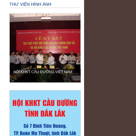
THƯ VIỆN HÌNH ẢNH
HỘI KHKT CẦU ĐƯỜNG VIỆT NAM