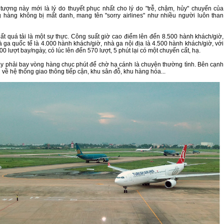
tượng này mới là lý do thuyết phục nhất cho lý do "trễ, chậm, hủy" chuyến của
hàng không bị mất danh, mang tên "sorry airlines" như nhiều người luôn than
t quá tải là một sự thực. Công suất giờ cao điểm lên đến 8.500 hành khách/giờ,
à ga quốc tế là 4.000 hành khách/giờ, nhà ga nội địa là 4.500 hành khách/giờ, với
00 lượt bay/ngày, có lúc lên đến 570 lượt, 5 phút lại có một chuyến cất, hạ.
y phải bay vòng hàng chục phút để chờ hạ cánh là chuyện thường tình. Bên cạnh
i về hệ thống giao thông tiếp cận, khu sân đỗ, khu hàng hóa...