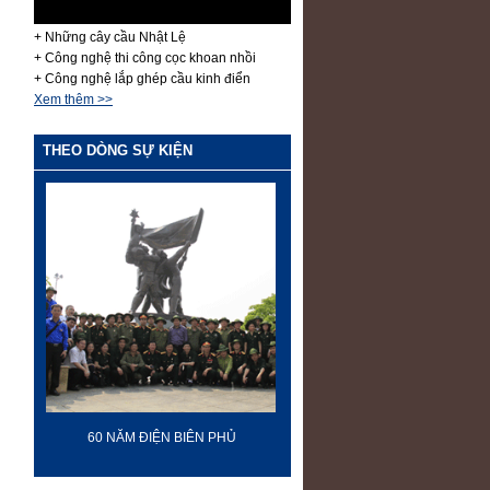
+ Những cây cầu Nhật Lệ
+ Công nghệ thi công cọc khoan nhồi
+ Công nghệ lắp ghép cầu kinh điển
Xem thêm >>
THEO DÒNG SỰ KIỆN
70 NĂM GTVT VIỆT NAM (1945 -
SÂN BAY LONG THÀN
2015)