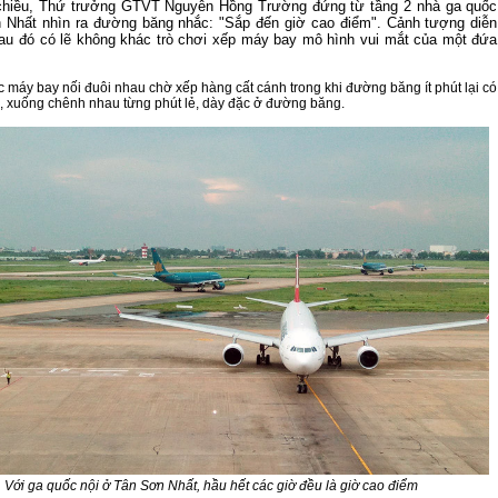
chiều, Thứ trưởng GTVT Nguyễn Hồng Trường đứng từ tầng 2 nhà ga quốc
 Nhất nhìn ra đường băng nhắc: "Sắp đến giờ cao điểm". Cảnh tượng diễn
 sau đó có lẽ không khác trò chơi xếp máy bay mô hình vui mắt của một đứa
 máy bay nối đuôi nhau chờ xếp hàng cất cánh trong khi đường băng ít phút lại có
, xuống chênh nhau từng phút lẻ, dày đặc ở đường băng.
60 NĂM ĐIỆN BIÊN PHỦ
Với ga quốc nội ở Tân Sơn Nhất, hầu hết các giờ đều là giờ cao điểm