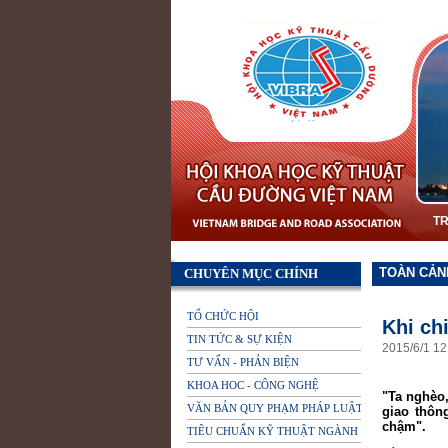
T
TOÀN CẢN
CHUYÊN MỤC CHÍNH
TỔ CHỨC HỘI
Khi ch
TIN TỨC & SỰ KIỆN
2015
/
6
/
1
12
TƯ VẤN - PHẢN BIỆN
KHOA HOC - CÔNG NGHỆ
"Ta nghèo
VĂN BẢN QUY PHẠM PHÁP LUẬT
giao thôn
chậm".
TIÊU CHUẨN KỸ THUẬT NGÀNH