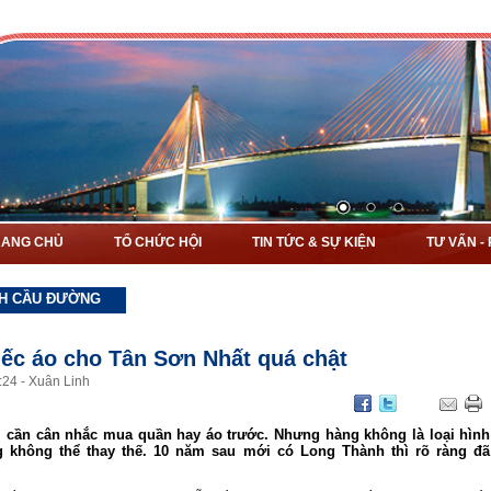
RANG CHỦ
TỔ CHỨC HỘI
TIN TỨC & SỰ KIỆN
TƯ VẤN -
H CẦU ĐƯỜNG
iếc áo cho Tân Sơn Nhất quá chật
:
24
-
Xuân Linh
, cần cân nhắc mua quần hay áo trước. Nhưng hàng không là loại hình
g không thể thay thế. 10 năm sau mới có Long Thành thì rõ ràng đã