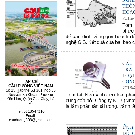
THÔN
HOẠC
2016
/
60 NĂM ĐIỆN BIÊN PHỦ
70 NĂM GTVT VIỆT NAM 
Tóm t
2015)
phươn
để xác định vùng quy hoạch đ
nghệ GIS. Kết quả của bài báo c
CẤU
TRA
LOẠI
CÔNG
TẠP CHÍ
CẦU ĐƯỜNG VIỆT NAM
2016
/
Số 25, Tập thể Sư 361, ngõ 35
Tóm tắt: Neo vĩnh cửu loại phâ
Nguyễn Bá Khoản Phường
Yên Hòa, Quận Cầu Giấy, Hà
cung cấp bởi Công ty KTB (Nhật
Nội
là làm phân tán tải trọng, tránh 
Tel: 0818547216
Email:
cauduong308@gmail.com
ỨNG 
ĐỂ 