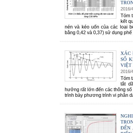
TRON
2016
/
Tóm t
kết q
nén và kéo uốn của các loại bê
bằng 0,42 và 0,37) sử dụng phế t
XÁC 
SỐ K
VIỆT
2016
/
Tóm t
tắt d
hưởng rất lớn đến các thông số
trình bày phương trình vi phân d
NGHI
TRO
ĐẾN 