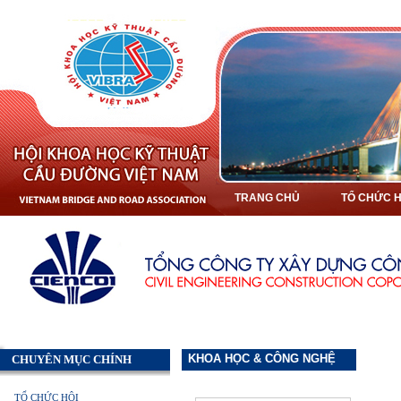
TRANG CHỦ
TỔ CHỨC H
KHOA HỌC & CÔNG NGHỆ
CHUYÊN MỤC CHÍNH
TỔ CHỨC HỘI