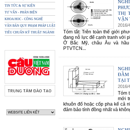
NGHI
TIN TỨC & SỰ KIỆN
PHƯƠ
TƯ VẤN - PHẢN BIỆN
THỊ
VẬN 
KHOA HOC - CÔNG NGHỆ
2016
/
VĂN BẢN QUY PHẠM PHÁP LUẬT
Tóm tắt: Trên toàn thế giới ph
TIÊU CHUẨN KỸ THUẬT NGÀNH
đang nỗ lực để cạnh tranh với 
Ở Bắc Mỹ, châu Âu và hầu h
PTVTCN...
NGH
ĐẦM 
TẠI 
2016
/
Tóm t
mới t
khuôn đổ hoặc cốp pha kể cả n
đảm bảo tính đồng nhất và không 
NGH