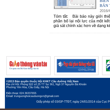
BIẾN
BẢN
2016
/
Tóm tắt: Bài báo này giới thi
phân bố lại nội lực của một k
giá sát chính xác hơn về dạng kế
©2013 Bản quyền thuộc Hội KHKT Cầu đường Việt Nam
Địa chỉ Hội: Phòng 502 số 25 TT Sư 361, Ngõ 37 Nguyễn Bá Khoản
Phường Yên Hòa, Cầu Giấy, Hà Nội
Điện thoại: 024.36337655
Email: trunguonghoicauduongvn@gmail.com
Giấy phép số 03/GP-TTĐT, ngày 24/01/2014 của Cục Ph