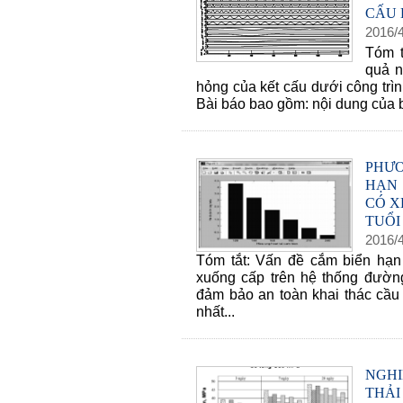
CẤU 
2016
/
Tóm t
quả n
hỏng của kết cấu dưới công trìn
Bài báo bao gồm: nội dung của biế
PHƯ
HẠN
CÓ X
TUỔI
2016
/
Tóm tắt: Vấn đề cắm biển hạn 
xuống cấp trên hệ thống đườ
đảm bảo an toàn khai thác cầu 
nhất...
NGH
THẢI