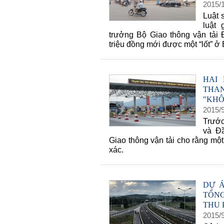
2015
/
Luật 
luật
trưởng Bộ Giao thông vận tải 
triệu đồng mới được một “lốt” ở 
HAI
THAN
"KH
2015
/
Trước
và Đ
Giao thông vận tải cho rằng một
xác.
DỰ Á
TỔNG
THU 
2015
/