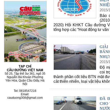
NHIỆM
2015
/
Báo c
60 NĂM ĐIỆN BIÊN
(2010
2020) Hội KHKT Cầu đường Vi
tổng hợp các “Hoạt động tư vấn 
GIẢI
BÁN
NHỰ
2015
/
TẠP CHÍ
Độ mị
CẦU ĐƯỜNG VIỆT NAM
coi tr
Số 25, Tập thể Sư 361, ngõ 35
thành phần cốt liệu BTN mặt đư
Nguyễn Bá Khoản Phường
Yên Hòa, Quận Cầu Giấy, Hà
cát thiên nhiên, loại vật liệu khô
Nội
Tel: 0818547216
Email:
cauduong308@gmail.com
ĐÃ Đ
CHO 
NƯỚC