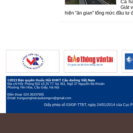
Cả h
Giát 
hiện “ăn gian” tổng mức đầu tư đ
©2013 Bản quyền thuộc Hội KHKT Cầu đường Việt Nam
Địa chỉ Hội: Phòng 502 số 25 TT Sư 361, Ngõ 37 Nguyễn Bá Khoản
Phường Yên Hòa, Cầu Giấy, Hà Nội
Điện thoại: 024.36337655
Email: trunguonghoicauduongvn@gmail.com
Giấy phép số 03/GP-TTĐT, ngày 24/01/2014 của Cục Ph