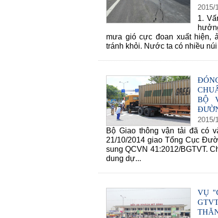
2015
/
1. Vấ
hưởng
mưa gió cực đoan xuất hiện,
tránh khỏi. Nước ta có nhiều núi 
ĐÓNG
CHUẨ
BỘ 
ĐƯỜN
2015
/
Bộ Giao thông vận tải đã có
21/10/2014 giao Tổng Cục Đườn
sung QCVN 41:2012/BGTVT. Chính
dung dự...
VỤ "
GTVT
THĂ