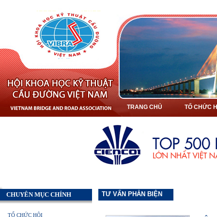
TRANG CHỦ
TỔ CHỨC H
TƯ VẤN PHẢN BIỆN
CHUYÊN MỤC CHÍNH
TỔ CHỨC HỘI