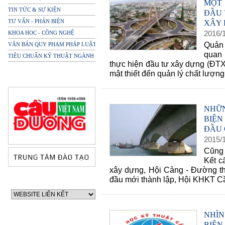
MỘT 
TIN TỨC & SỰ KIỆN
ĐẦU 
TƯ VẤN - PHẢN BIỆN
XÂY 
2016
/
KHOA HOC - CÔNG NGHỆ
Quản 
VĂN BẢN QUY PHẠM PHÁP LUẬT
quan 
TIÊU CHUẨN KỸ THUẬT NGÀNH
thực hiện đầu tư xây dựng (ĐTX
mật thiết đến quản lý chất lượng, 
NHỮ
BIỆ
ĐẦU 
2015
/
Cũng 
Kết c
xây dựng, Hội Cảng - Đường thủ
đầu mới thành lập, Hội KHKT Cầ
NHÌN
BIỆN